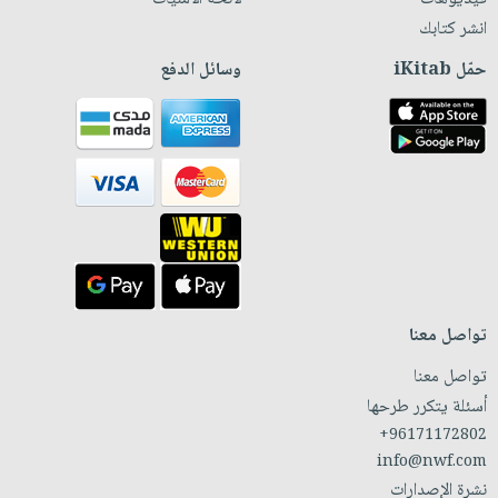
انشر كتابك
حمّل iKitab
وسائل الدفع
تواصل معنا
تواصل معنا
أسئلة يتكرر طرحها
+96171172802
info@nwf.com
نشرة الإصدارات