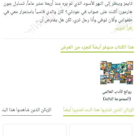
العناية
الأكثر
تايمز وينظر إلى النهر الأسود الذي لم يره منذ أربعة عشر عاماً، تساءل جون
شحن
أدوات
بالأسنان
مبيعاً
هارمون: أكنت على صواب في عودتي؟ كان والدي قاسياً باستمرار معي في
مجاني
المائدة
طفولتي وألان توفي وأنا رجل ثري، لكن هل يفترض أن
...
الحمية
العودة
بنود
الأوعية
إقرأ المزيد
والتغذية
للمدارس
مختارة
والتخزين
اشتراكات
اكسسوارات
أدوات
كتب
كل
هذا الكتاب متوفر أيضاً كجزء من العرض
بحث
المطبخ
الاشتراكات
اكسسوارات
متقدم
منزلية
صندوق
القراءة
اكسسوارات
iKitab
ملابس
نيل
بلا
روائع الأدب العالمي
مطرزات
وفرات
حدود
(المجموعة الثالثة)
حقائب
عن
حسابك
الزبائن الذين اشتروا هذا البند اشتروا أيضاً
الزبائن الذين شاهدوا هذا البند
حلي
الشركة
عناية
لائحة
سياسة
بالذات
الأمنيات
الشركة