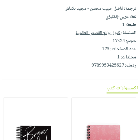
ترجمة:
فاضل حبيب محسن - مجيد بكتاش
لغة:
عربي-إنكليزي
طبعة:
1
السلسلة:
كنوز روائع القصص العالمية
حجم:
24×17
عدد الصفحات:
175
مجلدات:
1
ردمك:
9789953425627
اكسسوارات كتب