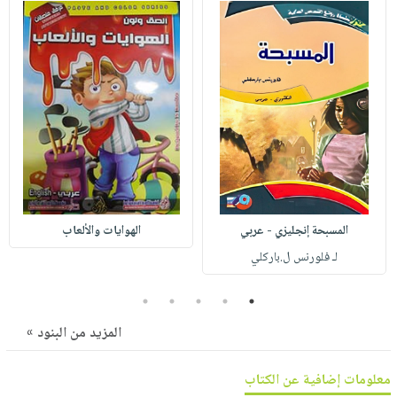
صابون
فيديوهات
عربة
أطفال
أسئلة
التسوق
مناسبات
يتكرر
طرحها
نشرة
الإصدارات
خدمات
نيل
وفرات
انشر
كتابك
المسبحة إنجليزي - عربي
الهوايات والألعاب
تواصل
لـ فلورنس ل.باركلي
معنا
5
4
3
2
1
المزيد من البنود »
معلومات إضافية عن الكتاب