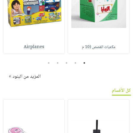
مكعبات القصص (10 م
Airplanes
5
4
3
2
1
المزيد من البنود »
كل الأقسام