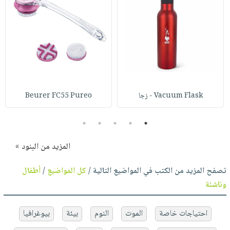
Vacuum Flask - زجا
Beurer FC55 Pureo
5
4
3
2
1
المزيد من البنود »
تصفح المزيد من الكتب في المواضيع التالية /
كل المواضيع
/
أطفال
وناشئة
احتياجات خاصة
الموت
النوم
بيئة
بيوغرافيا