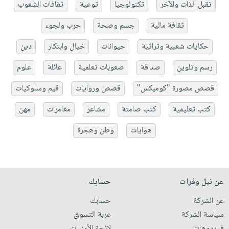
تقبل الذات والآخر
تكنولوجيا
توعية
ثقافات الشعوب
ثقافة مالية
جسم وصحة
حرب ولجوء
حكايات شعبية وتراثية
حيوانات
خيال وابتكار
دين
رسم وتلوين
صداقة
صعوبات تعلمية
عائلة
علوم
قصص مصورة "كوميكس"
قصص وروايات
قيم وسلوكيات
كتب تعليمية
كتب صامتة
مشاعر
مغامرات
مهن
هوايات
وطن وهجرة
عن نيل وفرات
حسابك
عن الشركة
حسابك
سياسة الشركة
عربة التسوق
فيديوهات
لائحة الأمنيات