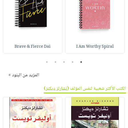
Brave & Fierce Dai
I Am Worthy Spiral
5
4
3
2
1
المزيد من البنود »
الكتب الأكثر شعبية لنفس المؤلف (
تشارلز ديكنز
)