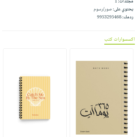
مجلدات:
1
يحتوي على:
صور/رسوم
ردمك:
9953295468
اكسسوارات كتب