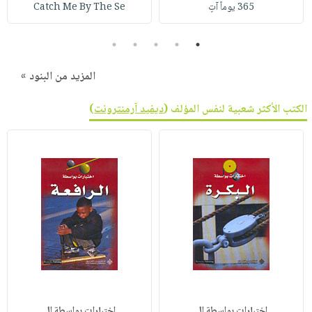
365 يوماً آتٍ
Catch Me By The Se
5
4
3
2
1
المزيد من البنود »
الكتب الأكثر شعبية لنفس المؤلف (
ديفيد آرمنترونت
)
اختبارات بواسطة ال
اختبارات بواسطة ال