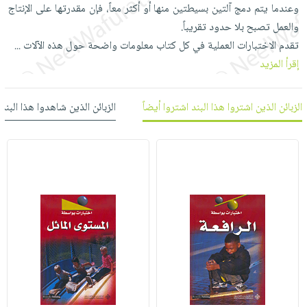
العناية
الأكثر
وعندما يتم دمج آلتين بسيطتين منها أو أكثر معاً، فإن مقدرتها على الإنتاج
شحن
أدوات
بالأسنان
مبيعاً
والعمل تصبح بلا حدود تقريباً.
مجاني
المائدة
تقدم الاختبارات العملية في كل كتاب معلومات واضحة حول هذه الآلات
...
الحمية
العودة
بنود
الأوعية
إقرأ المزيد
والتغذية
للمدارس
مختارة
والتخزين
اشتراكات
اكسسوارات
أدوات
كتب
كل
الزبائن الذين اشتروا هذا البند اشتروا أيضاً
الزبائن الذين شاهدوا هذا البند
بحث
المطبخ
الاشتراكات
اكسسوارات
متقدم
منزلية
صندوق
القراءة
اكسسوارات
iKitab
ملابس
نيل
بلا
مطرزات
وفرات
حدود
حقائب
عن
حسابك
حلي
الشركة
عناية
لائحة
سياسة
بالذات
الأمنيات
الشركة