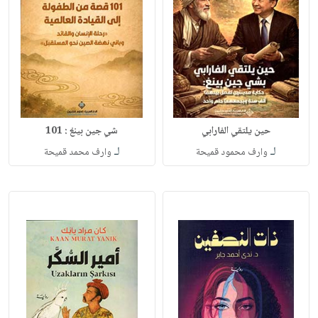
حين يلتقي الفارابي
شي جين بينغ : 101
لـ
لـ
وارف محمود قميحة
وارف محمد قميحة