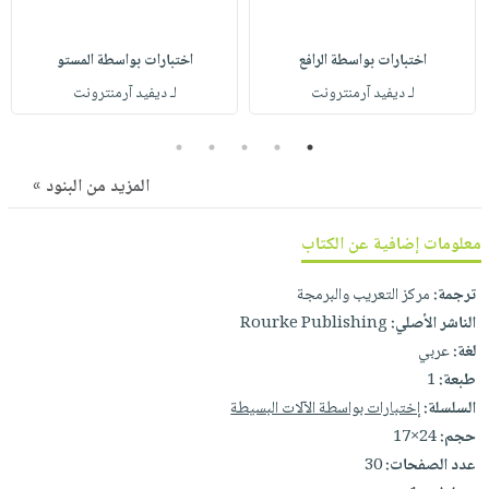
صابون
فيديوهات
عربة
أطفال
أسئلة
التسوق
اختبارات بواسطة الرافع
اختبارات بواسطة المستو
مناسبات
يتكرر
لـ ديفيد آرمنترونت
لـ ديفيد آرمنترونت
طرحها
نشرة
الإصدارات
خدمات
5
4
3
2
1
نيل
المزيد من البنود »
وفرات
انشر
معلومات إضافية عن الكتاب
كتابك
ترجمة:
مركز التعريب والبرمجة
تواصل
الناشر الأصلي:
Rourke Publishing
معنا
لغة:
عربي
طبعة:
1
السلسلة:
إختبارات بواسطة الآلات البسيطة
حجم:
24×17
عدد الصفحات:
30