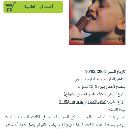
إختياراتنا
تعليمية
أسئلة
إختياراتنا
أضف الى الطلبية
المواضيع
iKitab
يتكرر
كتب
بلا
الأكثر
طرحها
أكاديمية
الصحة
حدود
مبيعاً
تحميل
والعناية
صندوق
أسئلة
إختياراتنا
masmu3
الشخصية
القراءة
يتكرر
وسائل
على
جديد
English
طرحها
تعليمية
Android
books
الكل
تحميل
صندوق
تحميل
iKitab
أجهزة
القراءة
المطبخ
masmu3
تاريخ النشر:
16/02/2004
على
العناية
والسفرة
على
جوائز
الناشر:
الدار العربية للعلوم ناشرون
Android
جديد
الشخصية
Apple
ينصح لأعمار بين:
9-12 سنوات
تحميل
العناية
الكل
النوع:
ورقي غلاف عادي (
جميع الأنواع
)
iKitab
وتصفيف
أنواع اخرى:
كتاب إلكتروني/epub
2.45$
أواني
متجر
على
الشعر
نبذة الناشر:
الطهي
الهدايا
Apple
العناية
تقدم هذه السلسلة الجديدة كل المعلومات حول الآلات البسيطة الست.
أدوات
بالجسم
أقسام
ورغم بساطة هذه الآلات فإنها تتيح لفرد واحد القيام بعمل عدة أشخاص.
الخبز