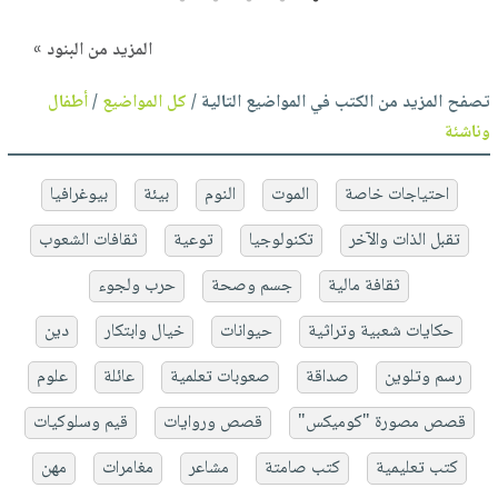
المزيد من البنود »
تصفح المزيد من الكتب في المواضيع التالية /
كل المواضيع
/
أطفال
وناشئة
احتياجات خاصة
الموت
النوم
بيئة
بيوغرافيا
تقبل الذات والآخر
تكنولوجيا
توعية
ثقافات الشعوب
ثقافة مالية
جسم وصحة
حرب ولجوء
حكايات شعبية وتراثية
حيوانات
خيال وابتكار
دين
رسم وتلوين
صداقة
صعوبات تعلمية
عائلة
علوم
قصص مصورة "كوميكس"
قصص وروايات
قيم وسلوكيات
كتب تعليمية
كتب صامتة
مشاعر
مغامرات
مهن