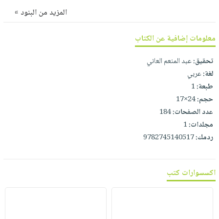
صابون
فيديوهات
المزيد من البنود »
عربة
أطفال
أسئلة
التسوق
مناسبات
يتكرر
معلومات إضافية عن الكتاب
طرحها
نشرة
تحقيق:
عبد المنعم العاني
الإصدارات
خدمات
لغة:
عربي
نيل
طبعة:
1
وفرات
حجم:
24×17
انشر
عدد الصفحات:
184
كتابك
مجلدات:
1
تواصل
ردمك:
9782745140517
معنا
اكسسوارات كتب