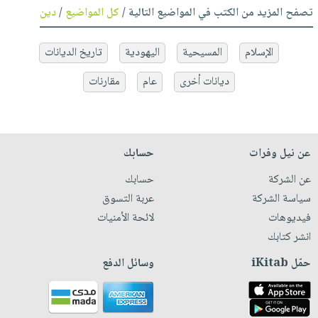
تصفح المزيد من الكتب في المواضيع التالية /
كل المواضيع
/
دين
الإسلام
المسيحية
اليهودية
تاريخ الديانات
ديانات أخرى
عام
مقارنات
عن نيل وفرات
حسابك
عن الشركة
حسابك
سياسة الشركة
عربة التسوق
فيديوهات
لائحة الأمنيات
انشر كتابك
حمّل iKitab
وسائل الدفع