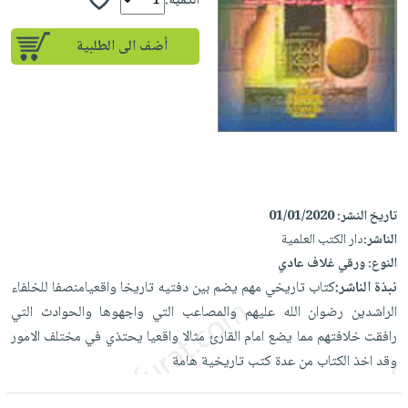
إختياراتنا
الكمية:
تعليمية
أسئلة
إختياراتنا
المواضيع
iKitab
يتكرر
أضف الى الطلبية
كتب
بلا
الأكثر
طرحها
أكاديمية
الصحة
حدود
مبيعاً
تحميل
والعناية
صندوق
أسئلة
إختياراتنا
masmu3
الشخصية
القراءة
يتكرر
وسائل
على
جديد
English
طرحها
تعليمية
Android
books
الكل
تحميل
صندوق
تحميل
iKitab
أجهزة
القراءة
المطبخ
masmu3
تاريخ النشر:
01/01/2020
على
العناية
والسفرة
الناشر:
دار الكتب العلمية
على
جوائز
Android
جديد
الشخصية
النوع:
ورقي غلاف عادي
Apple
تحميل
نبذة الناشر:
كتاب تاريخي مهم يضم بين دفتيه تاريخا واقعيامنصفا للخلفاء
العناية
الكل
iKitab
الراشدين رضوان الله عليهم والمصاعب التي واجهوها والحوادث التي
وتصفيف
أواني
متجر
على
رافقت خلافتهم مما يضع امام القارئ مثالا واقعيا يحتذي في مختلف الامور
الشعر
الطهي
الهدايا
Apple
وقد اخذ الكتاب من عدة كتب تاريخية هامة
العناية
أدوات
بالجسم
أقسام
الخبز