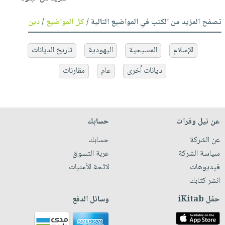
تصفح المزيد من الكتب في المواضيع التالية /
كل المواضيع
/
دين
الإسلام
المسيحية
اليهودية
تاريخ الديانات
ديانات أخرى
عام
مقارنات
عن نيل وفرات
حسابك
عن الشركة
حسابك
سياسة الشركة
عربة التسوق
فيديوهات
لائحة الأمنيات
انشر كتابك
حمّل iKitab
وسائل الدفع