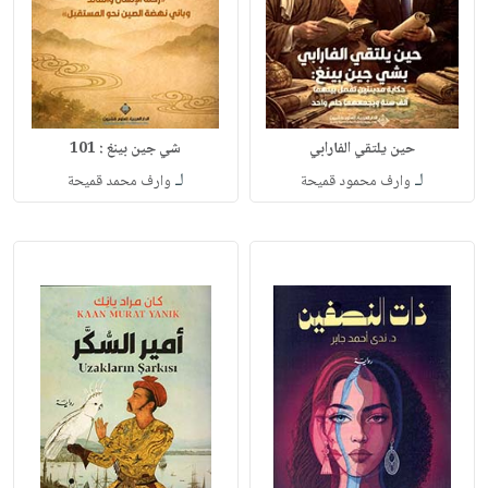
حين يلتقي الفارابي
شي جين بينغ : 101
لـ
لـ
وارف محمود قميحة
وارف محمد قميحة