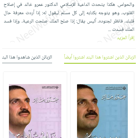
العناية
الأكثر
والحواس. هكذا يتحدث الداعية الإسلامي الدكتور عمرو خالد في إصلاح
شحن
أدوات
بالأسنان
مبيعاً
القلوب، وهو يتوجه بكتابه إلى كل مسلم ليقول له: إذا أردت معرفة حال
مجاني
المائدة
قلبك، فانظر لجنوده، أليس يقال: إذا صلح الملك صلحت الرعية، وإذا فسد
الحمية
العودة
بنود
الأوعية
الملك فسدت
والتغذية
...
للمدارس
مختارة
والتخزين
اشتراكات
إقرأ المزيد
اكسسوارات
أدوات
كتب
كل
بحث
المطبخ
الاشتراكات
الزبائن الذين اشتروا هذا البند اشتروا أيضاً
الزبائن الذين شاهدوا هذا البند
اكسسوارات
متقدم
منزلية
صندوق
القراءة
اكسسوارات
iKitab
ملابس
نيل
بلا
مطرزات
وفرات
حدود
حقائب
عن
حسابك
حلي
الشركة
عناية
لائحة
سياسة
بالذات
الأمنيات
الشركة