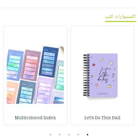
اكسسوارات كتب
Multicolored Index
Let’s Do This Dail
5
4
3
2
1