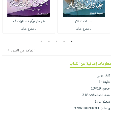
صابون
فيديوهات
عربة
أطفال
أسئلة
التسوق
مناسبات
يتكرر
عبادات التفكر
خواطر قرآنية ؛ نظرات ف
طرحها
نشرة
لـ عمرو خالد
لـ عمرو خالد
الإصدارات
خدمات
نيل
5
4
3
2
1
وفرات
المزيد من البنود »
انشر
كتابك
معلومات إضافية عن الكتاب
تواصل
لغة:
عربي
معنا
طبعة:
1
حجم:
19×13
عدد الصفحات:
318
مجلدات:
1
ردمك:
9786140206700