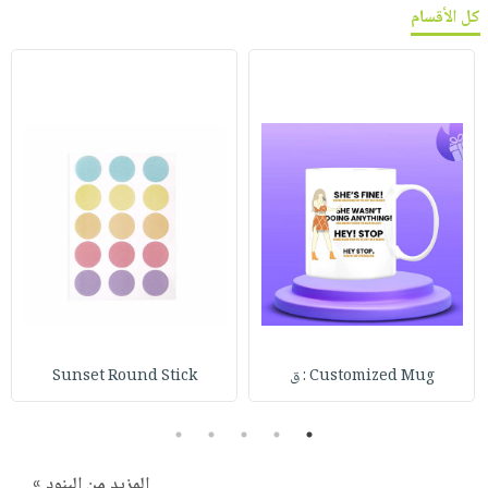
كل الأقسام
Customized Mug : ق
Sunset Round Stick
5
4
3
2
1
المزيد من البنود »