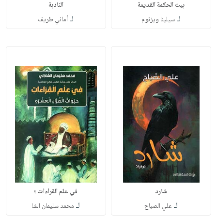
بيت الحكمة القديمة
النادبة
لـ
لـ
سيلينا ويزنوم
أماني طريف
شارد
في علم القراءات ؛
لـ
لـ
علي الصباح
محمد سليمان الشا