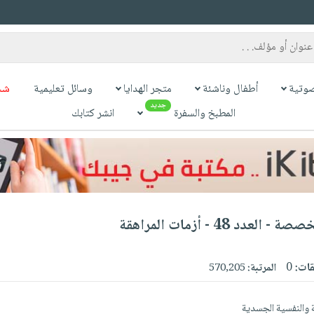
وتية
أطفال وناشئة
متجر الهدايا
وسائل تعليمية
شح
جديد
المطبخ والسفرة
انشر كتابك
دد 48 - أزمات المراهقة
قات:
0
المرتبة:
570,205
 والنفسية الجسدية