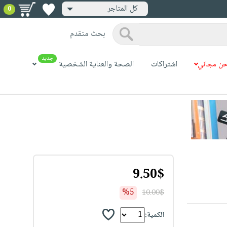
كل المتاجر
0
بحث متقدم
جديد
ن مجاني
اشتراكات
الصحة والعناية الشخصية
9.50$
%5
10.00$
الكمية: