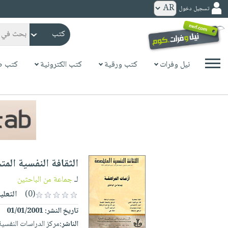
تسجيل دخول
كتب
ورقية
المواضيع
نيل وفرات
كتب ورقية
كتب الكترونية
كتب ص
صدر
كتب
حديثاً
الكترونية
الأكثر
الصفحة
مبيعاً
الرئيسية
كتب
جوائز
صدر
صوتية
شحن
حديثاً
الصفحة
الثقافة النفسية المتخصصة - الع
مخفض
الأكثر
الرئيسية
عروض
أطفال
لـ
جماعة من الباحثين
مبيعاً
masmu3
خاصة
وناشئة
(0)
التعلي
كتب
بلا
صفحات
تاريخ النشر:
01/01/2001
مجانية
الصفحة
وسائل
حدود
مشوقة
الناشر:
مركز الدراسات النفسية
الرئيسية