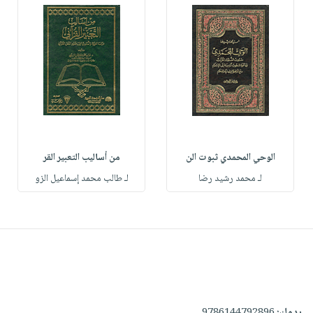
الوحي المحمدي ثبوت الن
من أساليب التعبير القر
لـ محمد رشيد رضا
لـ طالب محمد إسماعيل الزو
ردمك:
9786144792896