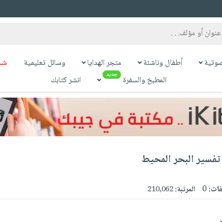
وتية
أطفال وناشئة
متجر الهدايا
وسائل تعليمية
شح
جديد
المطبخ والسفرة
انشر كتابك
تفسير البحر المحيط
قات:
0
المرتبة:
210,062