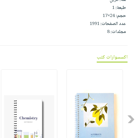
صابون
فيديوهات
طبعة:
1
عربة
أطفال
أسئلة
حجم:
24×17
التسوق
مناسبات
يتكرر
عدد الصفحات:
1991
طرحها
مجلدات:
8
نشرة
الإصدارات
خدمات
نيل
اكسسوارات كتب
وفرات
انشر
كتابك
تواصل
معنا
Previous