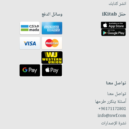
انشر كتابك
حمّل iKitab
وسائل الدفع
تواصل معنا
تواصل معنا
أسئلة يتكرر طرحها
+96171172802
info@nwf.com
نشرة الإصدارات