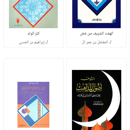
الهفت الشريف من فض
كنز الولد
لـ
لـ
المفضل بن عمر ال
إبراهيم بن الحسي