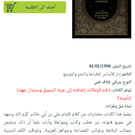
إختياراتنا
تعليمية
أسئلة
إختياراتنا
أضف الى الطلبية
المواضيع
iKitab
يتكرر
كتب
بلا
الأكثر
طرحها
أكاديمية
الصحة
حدود
مبيعاً
تحميل
والعناية
صندوق
أسئلة
إختياراتنا
masmu3
الشخصية
القراءة
يتكرر
وسائل
على
جديد
English
طرحها
تعليمية
Android
books
الكل
تحميل
صندوق
تحميل
تاريخ النشر:
01/01/1996
iKitab
أجهزة
القراءة
المطبخ
masmu3
الناشر:
دار الأندلس للطباعة والنشر والتوزيع
على
العناية
والسفرة
على
جوائز
النوع:
ورقي غلاف فني
Android
جديد
الشخصية
Apple
نافـد (بإمكانك إضافته إلى عربة التسوق وسنبذل جهدنا
توفر الكتاب:
تحميل
العناية
لتأمينه)
الكل
iKitab
وتصفيف
نبذة نيل وفرات:
أواني
متجر
على
الشعر
يضمّ هذا الكتاب مختارات من كلام الإمام علي بن أبي طالب كرّم الله وجهه
الطهي
الهدايا
Apple
العناية
في جميع فنونه، من خطب وكتب ومواعظ وآداب علماً أن ذلك يتضمن
أدوات
بالجسم
أقسام
عجائب البلاغة وغرائب الفصاحة وجواهر العربية، وثواقب الكلم الدينية
الخبز