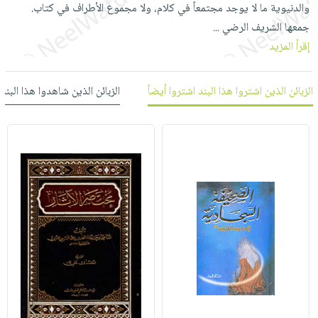
العناية
والدنيوية ما لا يوجد مجتمعاً في كلام، ولا مجموع الأطراف في كتاب.
الأكثر
شحن
أدوات
بالأسنان
جمعها الشريف الرضي
مبيعاً
...
مجاني
المائدة
إقرأ المزيد
الحمية
العودة
بنود
الأوعية
والتغذية
للمدارس
مختارة
والتخزين
اشتراكات
اكسسوارات
الزبائن الذين اشتروا هذا البند اشتروا أيضاً
الزبائن الذين شاهدوا هذا البند
أدوات
كتب
كل
بحث
المطبخ
الاشتراكات
اكسسوارات
متقدم
منزلية
صندوق
القراءة
اكسسوارات
iKitab
ملابس
نيل
بلا
مطرزات
وفرات
حدود
حقائب
عن
حسابك
حلي
الشركة
عناية
لائحة
سياسة
بالذات
الأمنيات
الشركة