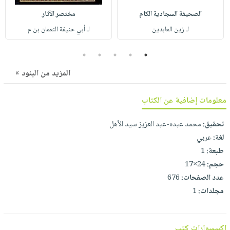
صابون
فيديوهات
الصحيفة السجادية الكام
مختصر الآثار
عربة
أطفال
أسئلة
التسوق
لـ زين العابدين
لـ أبي حنيفة النعمان بن م
مناسبات
يتكرر
طرحها
نشرة
5
4
3
2
1
الإصدارات
خدمات
المزيد من البنود »
نيل
وفرات
معلومات إضافية عن الكتاب
انشر
تحقيق:
محمد عبده-عبد العزيز سيد الأهل
كتابك
لغة:
عربي
تواصل
طبعة:
1
معنا
حجم:
24×17
عدد الصفحات:
676
مجلدات:
1
اكسسوارات كتب