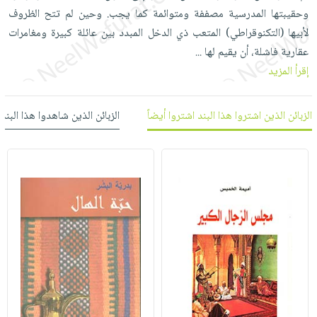
العناية
الأكثر
شحن
وحقيبتها المدرسية مصففة ومتوائمة كما يجب. وحين لم تتح الظروف
أدوات
بالأسنان
مبيعاً
مجاني
لأبيها (التكنوقراطي) المتعب ذي الدخل المبدد بين عائلة كبيرة ومغامرات
المائدة
الحمية
العودة
عقارية فاشلة، أن يقيم لها
...
بنود
الأوعية
والتغذية
للمدارس
إقرأ المزيد
مختارة
والتخزين
اشتراكات
اكسسوارات
أدوات
كتب
كل
بحث
الزبائن الذين اشتروا هذا البند اشتروا أيضاً
الزبائن الذين شاهدوا هذا البند
المطبخ
الاشتراكات
اكسسوارات
متقدم
منزلية
صندوق
القراءة
اكسسوارات
iKitab
ملابس
نيل
بلا
مطرزات
وفرات
حدود
حقائب
عن
حسابك
حلي
الشركة
عناية
لائحة
سياسة
بالذات
الأمنيات
الشركة