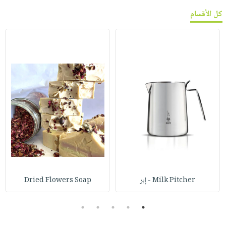
كل الأقسام
Milk Pitcher - إبر
Dried Flowers Soap
5
4
3
2
1