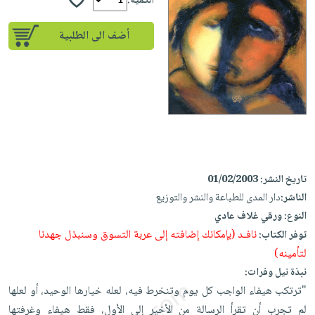
إختياراتنا
الكمية:
تعليمية
أسئلة
إختياراتنا
المواضيع
iKitab
يتكرر
أضف الى الطلبية
كتب
بلا
الأكثر
طرحها
أكاديمية
الصحة
حدود
مبيعاً
تحميل
والعناية
صندوق
أسئلة
وسائل
masmu3
الشخصية
القراءة
يتكرر
تعليمية
على
جديد
English
طرحها
صندوق
Android
books
الكل
تحميل
القراءة
تحميل
iKitab
أجهزة
جوائز
المطبخ
masmu3
على
تاريخ النشر:
01/02/2003
العناية
والسفرة
على
الناشر:
دار المدى للطباعة والنشر والتوزيع
Android
جديد
الشخصية
Apple
النوع:
ورقي غلاف عادي
تحميل
العناية
الكل
نافـد (بإمكانك إضافته إلى عربة التسوق وسنبذل جهدنا
توفر الكتاب:
iKitab
وتصفيف
أواني
لتأمينه)
متجر
على
الشعر
الطهي
نبذة نيل وفرات:
الهدايا
Apple
العناية
"ترتكب هيفاء الواجب كل يوم وتنخرط فيه، لعله خيارها الوحيد، أو لعلها
أدوات
بالجسم
أقسام
لم تجرب أن تقرأ الرسالة من الأخير إلى الأول، فقط هيفاء وغرفتها
الخبز