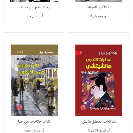
دكاكين القرفة
رحلة العمر من صباب
لـ
لـ
برونو شولتز
عادل حبه
مذكرات المحقق هانش
ثلاث حكايات من حيا
لـ
لـ
كيدو اكاموتا
هرمان هسه