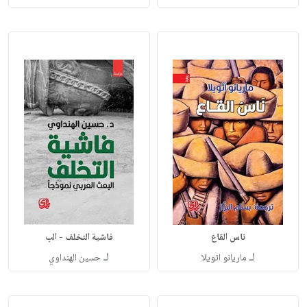
ناس القاع
فاشية التخلف - الب
لـ
لـ
ماريانو اثويلا
حسين الهنداوي