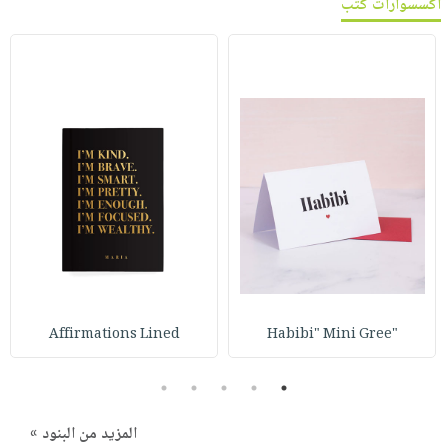
اكسسوارات كتب
Affirmations Lined
"Habibi" Mini Gree
5
4
3
2
1
المزيد من البنود »