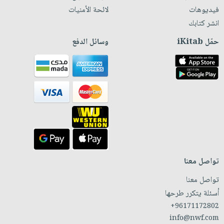
فيديوهات
لائحة الأمنيات
انشر كتابك
حمّل iKitab
وسائل الدفع
تواصل معنا
تواصل معنا
أسئلة يتكرر طرحها
+96171172802
info@nwf.com