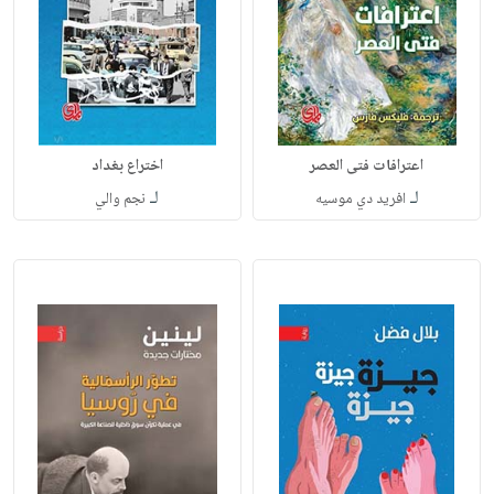
اعترافات فتى العصر
اختراع بغداد
لـ
لـ
افريد دي موسيه
نجم والي