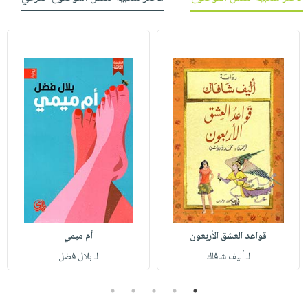
قواعد العشق الأربعون
أم ميمي
لـ أليف شافاك
لـ بلال فضل
5
4
3
2
1