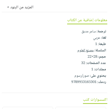
صابون
فيديوهات
عربة
المزيد من البنود »
أطفال
أسئلة
التسوق
مناسبات
يتكرر
معلومات إضافية عن الكتاب
طرحها
نشرة
ترجمة:
سامر مدبق
الإصدارات
خدمات
لغة:
عربي
نيل
طبعة:
1
وفرات
السلسلة:
مصنع العلوم
انشر
حجم:
28×22
كتابك
عدد الصفحات:
32
تواصل
مجلدات:
1
معنا
يحتوي على:
صور/رسوم
ردمك:
9789953165301
اكسسوارات كتب