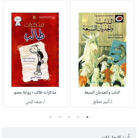
الذئب والجديان السبعة
مذكرات طالب ؛ رواية مصو
لـ ألبير مطلق
لـ جيف كيني
5
4
3
2
1