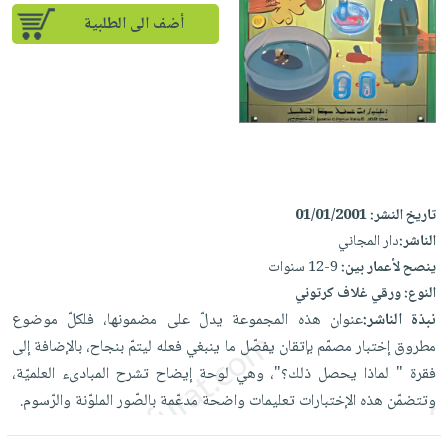
إختياراتنا
تعليمية
أسئلة
إختياراتنا
أضف الى الطلبية
المواضيع
iKitab
يتكرر
كتب
بلا
الأكثر
طرحها
أكاديمية
الصحة
حدود
مبيعاً
تحميل
والعناية
صندوق
أسئلة
إختياراتنا
masmu3
الشخصية
القراءة
يتكرر
وسائل
على
جديد
English
طرحها
تعليمية
Android
books
الكل
تحميل
صندوق
تحميل
تاريخ النشر:
01/01/2001
iKitab
أجهزة
القراءة
المطبخ
masmu3
الناشر:
دار المجاني
على
العناية
والسفرة
على
جوائز
ينصح لأعمار بين:
9-12 سنوات
Android
جديد
الشخصية
Apple
النوع:
ورقي غلاف كرتوني
تحميل
العناية
نبذة الناشر:
عنوان هذه المجموعة يدلّ على مضمونها، فلكلّ موضوع
الكل
iKitab
وتصفيف
مطروق إختبار مصمّم بإتقان يفصّل ما ينبغي فعله ليتمّ بنجاح، بالإضافة إلى
أواني
متجر
على
الشعر
فقرة " لماذا يحصل ذلك؟"، وهي لوحة إيضاح تشرح المبادىء العلميّة،
الطهي
الهدايا
Apple
العناية
وتتضمّن هذه الإختبارات تعليمات واضحة مدعّمة بالصّور الملوّنة والرّسوم.
أدوات
بالجسم
أقسام
الخبز