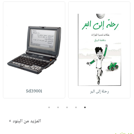
رحلة إلى البر
Sd3900i
5
4
3
2
1
المزيد من البنود »