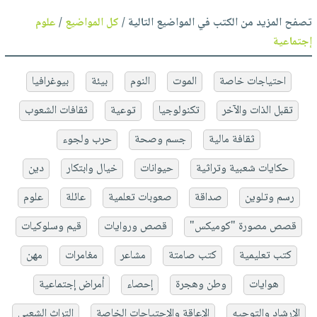
تصفح المزيد من الكتب في المواضيع التالية /
كل المواضيع
/
علوم
إجتماعية
احتياجات خاصة
الموت
النوم
بيئة
بيوغرافيا
تقبل الذات والآخر
تكنولوجيا
توعية
ثقافات الشعوب
ثقافة مالية
جسم وصحة
حرب ولجوء
حكايات شعبية وتراثية
حيوانات
خيال وابتكار
دين
رسم وتلوين
صداقة
صعوبات تعلمية
عائلة
علوم
قصص مصورة "كوميكس"
قصص وروايات
قيم وسلوكيات
كتب تعليمية
كتب صامتة
مشاعر
مغامرات
مهن
هوايات
وطن وهجرة
إحصاء
أمراض إجتماعية
الإرشاد والتوجيه
الإعاقة والإحتياجات الخاصة
التراث الشعبي