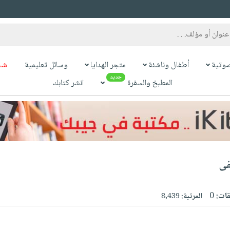
وتية
أطفال وناشئة
متجر الهدايا
وسائل تعليمية
شح
جديد
المطبخ والسفرة
انشر كتابك
فى
قات:
0
المرتبة:
8,439