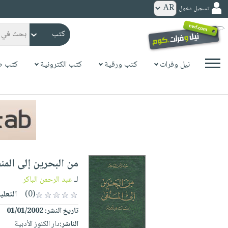
تسجيل دخول
كتب
ورقية
المواضيع
نيل وفرات
كتب ورقية
كتب الكترونية
كتب ص
صدر
كتب
حديثاً
الكترونية
الأكثر
الصفحة
مبيعاً
الرئيسية
كتب
جوائز
صدر
صوتية
شحن
حديثاً
الصفحة
من البحرين إلى المن
مخفض
الأكثر
الرئيسية
عروض
أطفال
لـ
عبد الرحمن الباكر
مبيعاً
masmu3
خاصة
وناشئة
(0)
التعلي
كتب
بلا
صفحات
تاريخ النشر:
01/01/2002
مجانية
الصفحة
وسائل
حدود
مشوقة
الناشر:
دار الكنوز الأدبية
الرئيسية