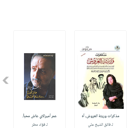
Next
مذكرات وريثة العروش، أه
عمر أميرالاي عاش محباً.
لـ فائق الشيخ علي
لـ فؤاد مطر
ل