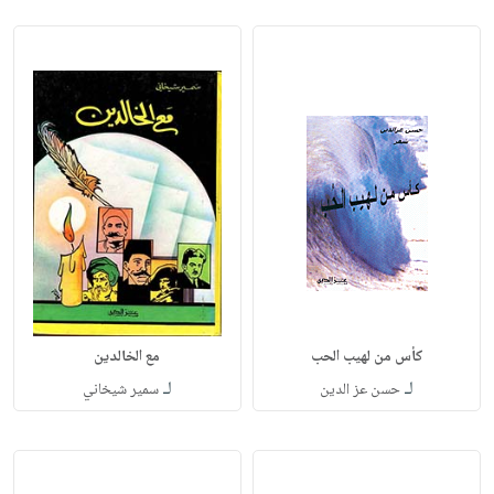
كأس من لهيب الحب
مع الخالدين
لـ
لـ
حسن عز الدين
سمير شيخاني