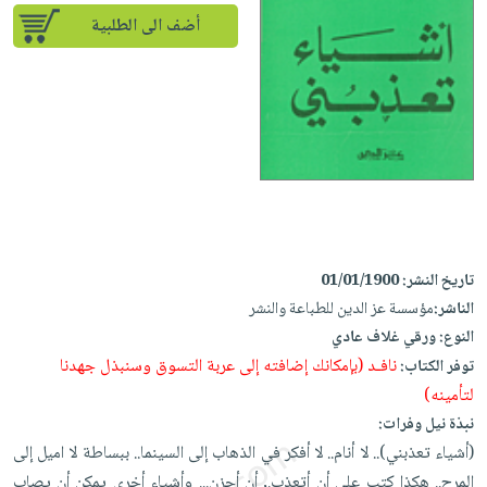
إختياراتنا
تعليمية
أسئلة
إختياراتنا
أضف الى الطلبية
المواضيع
iKitab
يتكرر
كتب
بلا
الأكثر
طرحها
أكاديمية
الصحة
حدود
مبيعاً
تحميل
والعناية
صندوق
أسئلة
إختياراتنا
masmu3
الشخصية
القراءة
يتكرر
وسائل
على
جديد
English
طرحها
تعليمية
Android
books
الكل
تحميل
صندوق
تحميل
iKitab
أجهزة
القراءة
المطبخ
masmu3
على
العناية
تاريخ النشر:
01/01/1900
والسفرة
على
جوائز
Android
جديد
الشخصية
الناشر:
مؤسسة عز الدين للطباعة والنشر
Apple
النوع:
ورقي غلاف عادي
تحميل
العناية
الكل
نافـد (بإمكانك إضافته إلى عربة التسوق وسنبذل جهدنا
توفر الكتاب:
iKitab
وتصفيف
أواني
متجر
لتأمينه)
على
الشعر
الطهي
الهدايا
نبذة نيل وفرات:
Apple
العناية
أدوات
(أشياء تعذبني).. لا أنام.. لا أفكر في الذهاب إلى السينما.. ببساطة لا اميل إلى
بالجسم
أقسام
الخبز
المرح.. هكذا كتب علي أن أتعذب., أن أحزن... وأشياء أخرى يمكن أن يصاب