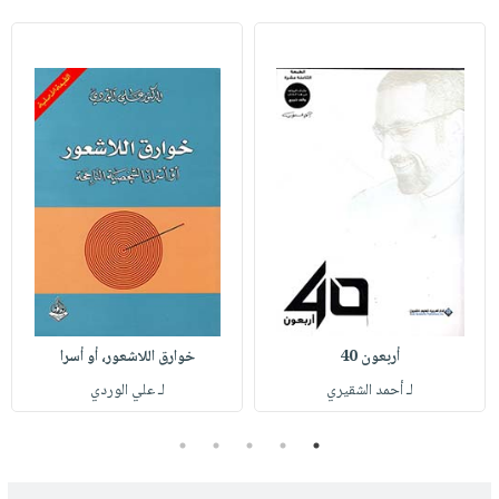
أربعون 40
خوارق اللاشعور، أو أسرا
لـ أحمد الشقيري
لـ علي الوردي
5
4
3
2
1