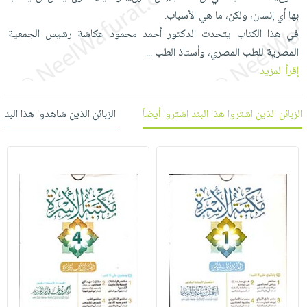
العناية
الأكثر
شحن
بها أي إنسان، ولكن، ما هي الأسباب.
أدوات
بالأسنان
مبيعاً
مجاني
في هذا الكتاب يتحدث الدكتور أحمد محمود عكاشة رشيس الجمعية
المائدة
الحمية
العودة
المصرية للطب المصري، وأستاذ الطب
...
بنود
الأوعية
والتغذية
للمدارس
إقرأ المزيد
مختارة
والتخزين
اشتراكات
اكسسوارات
أدوات
كتب
كل
بحث
الزبائن الذين اشتروا هذا البند اشتروا أيضاً
الزبائن الذين شاهدوا هذا البند
المطبخ
الاشتراكات
اكسسوارات
متقدم
منزلية
صندوق
القراءة
اكسسوارات
iKitab
ملابس
نيل
بلا
مطرزات
وفرات
حدود
حقائب
عن
حسابك
حلي
الشركة
عناية
لائحة
سياسة
بالذات
الأمنيات
الشركة