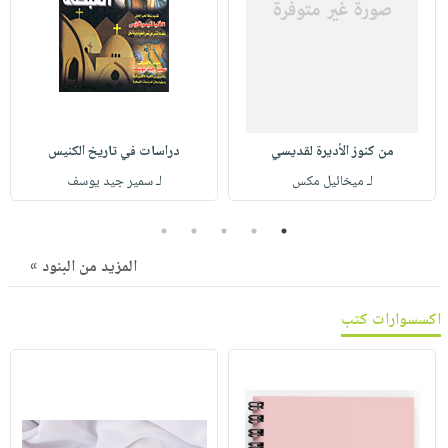
صابون
فيديوهات
عربة
أطفال
أسئلة
التسوق
مناسبات
يتكرر
طرحها
نشرة
الإصدارات
خدمات
من كنوز الأديرة لقديسي
دراسات في تاريخ الكنيس
نيل
لـ ميخائيل مكس
لـ سمير جيد يوسف
وفرات
انشر
5
4
3
2
1
كتابك
المزيد من البنود »
تواصل
معنا
اكسسوارات كتب