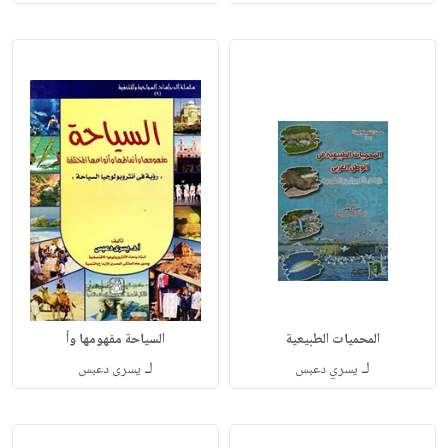
المحميات الطبيعية
السياحة مفهومها وأ
لـ
لـ
يسري دعبس
يسرى دعبس