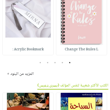
Acrylic Bookmark :
Change The Rules L
5
4
3
2
1
المزيد من البنود »
الكتب الأكثر شعبية لنفس المؤلف (
يسرى دعبس
)