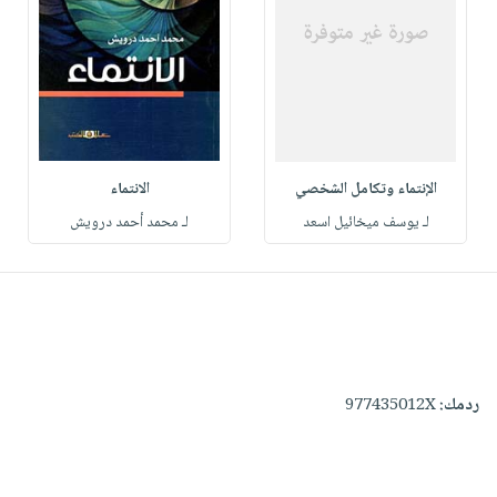
الإنتماء وتكامل الشخصي
الانتماء
لـ يوسف ميخائيل اسعد
لـ محمد أحمد درويش
ردمك:
977435012X