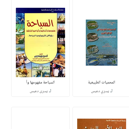
المحميات الطبيعية
السياحة مفهومها وأ
لـ
لـ
يسري دعبس
يسرى دعبس