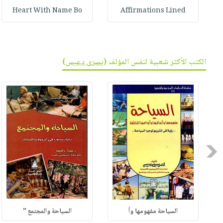
Heart With Name Bo
Affirmations Lined
الكتب الأكثر شعبية لنفس المؤلف (
يسرى دعبس
)
Previous
السياحة مفهومها وأ
السياحة والمجتمع "