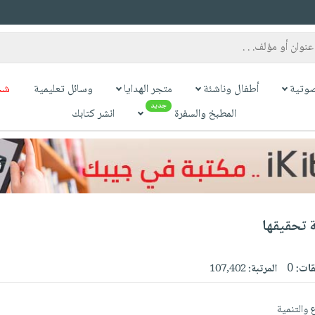
وتية
أطفال وناشئة
متجر الهدايا
وسائل تعليمية
شح
جديد
المطبخ والسفرة
انشر كتابك
ة تحقيقها
قات:
0
المرتبة:
107,402
 والتنمية