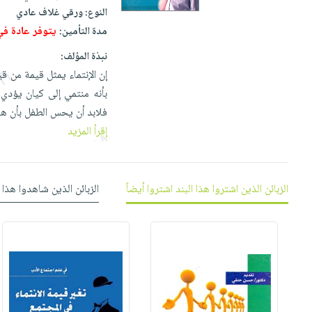
إختياراتنا
تعليمية
أسئلة
النوع:
ورقي غلاف عادي
إختياراتنا
المواضيع
iKitab
يتكرر
يتوفر عادة في غض
مدة التأمين:
كتب
بلا
الأكثر
طرحها
أكاديمية
الصحة
نبذة المؤلف:
حدود
مبيعاً
تحميل
والعناية
إن الإنتماء يمثل قيمة من ق
صندوق
أسئلة
إختياراتنا
masmu3
الشخصية
بأنه منتمي إلى كيان يؤدي 
القراءة
يتكرر
وسائل
على
جديد
فلابد أن يحس الطفل بأن هن
English
طرحها
تعليمية
Android
إقرأ المزيد
books
الكل
تحميل
صندوق
تحميل
iKitab
أجهزة
القراءة
المطبخ
masmu3
على
العناية
والسفرة
على
جوائز
الزبائن الذين اشتروا هذا البند اشتروا أيضاً
الزبائن الذين شاهدوا هذا 
Android
جديد
الشخصية
Apple
تحميل
العناية
الكل
iKitab
وتصفيف
أواني
متجر
على
الشعر
الطهي
الهدايا
Apple
العناية
أدوات
بالجسم
أقسام
الخبز