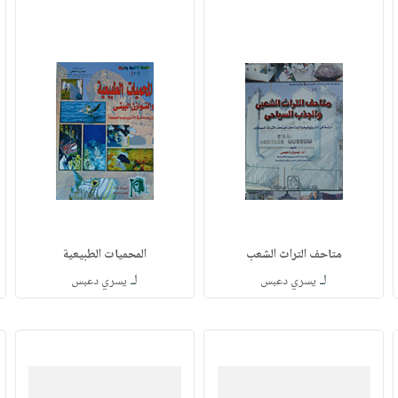
متاحف التراث الشعب
المحميات الطبيعية
لـ
لـ
يسري دعبس
يسري دعبس