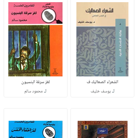
الشعراء الصعاليك ف
لغز سرقة البنسيون
لـ
لـ
يوسف خليف
محمود سالم