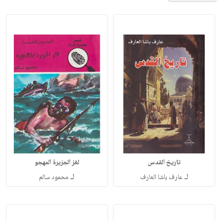
تاريخ القدس
لغز الجزيرة المهجو
لـ
لـ
عارف باشا العارف
محمود سالم