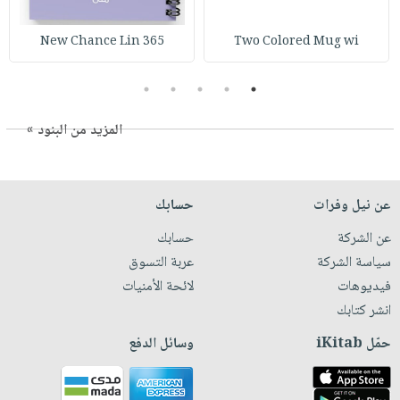
365 New Chance Lin
Two Colored Mug wi
5
4
3
2
1
المزيد من البنود »
عن نيل وفرات
حسابك
عن الشركة
حسابك
سياسة الشركة
عربة التسوق
فيديوهات
لائحة الأمنيات
انشر كتابك
حمّل iKitab
وسائل الدفع