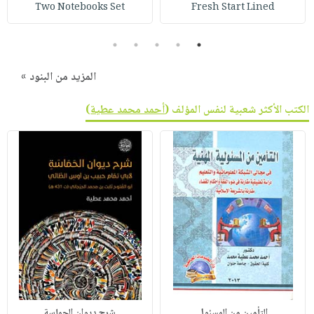
Two Notebooks Set
Fresh Start Lined
5
4
3
2
1
المزيد من البنود »
الكتب الأكثر شعبية لنفس المؤلف (
أحمد محمد عطية
)
التأمين من المسئول
شرح ديوان الحماسة