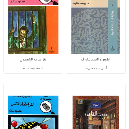
الشعراء الصعاليك ف
لغز سرقة البنسيون
لـ
لـ
يوسف خليف
محمود سالم