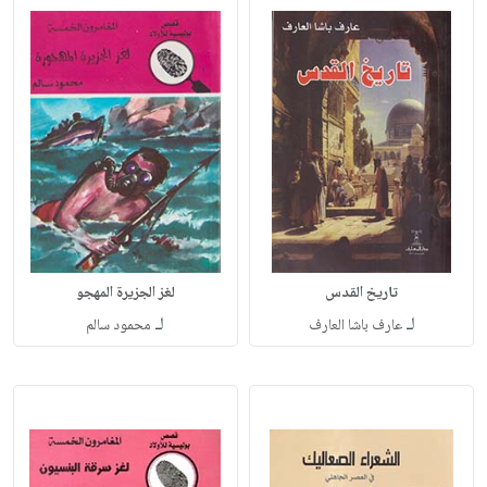
تاريخ القدس
لغز الجزيرة المهجو
لـ
لـ
عارف باشا العارف
محمود سالم