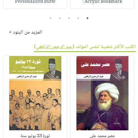
Personalized Butte
Acrylic Bookmark :
5
4
3
2
1
المزيد من البنود »
الكتب الأكثر شعبية لنفس المؤلف (
عبد الرحمن الرافعي
)
عصر محمد علي
ثورة 23 يوليو سنة