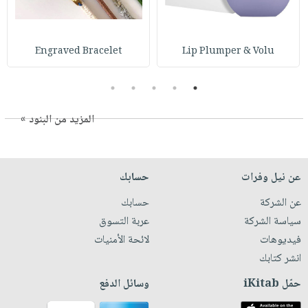
Engraved Bracelet
Lip Plumper & Volu
5
4
3
2
1
المزيد من البنود »
عن نيل وفرات
حسابك
عن الشركة
حسابك
سياسة الشركة
عربة التسوق
فيديوهات
لائحة الأمنيات
انشر كتابك
حمّل iKitab
وسائل الدفع