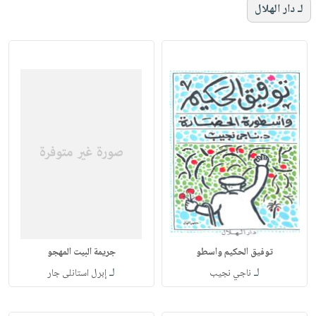
لـ دار الهلال
توفيق الحكيم واسطو
جريمة البيت المهجو
لـ
لـ
ناجي نجيب
إبرل استانلى جار