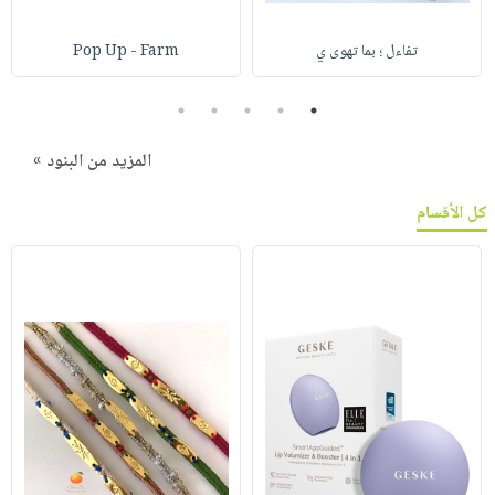
تفاءل ؛ بما تهوى ي
Pop Up - Farm
5
4
3
2
1
المزيد من البنود »
كل الأقسام