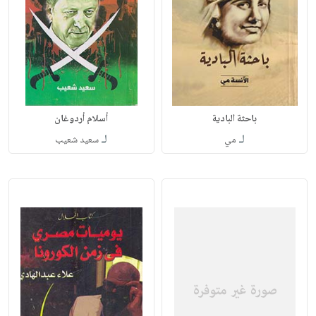
باحثة البادية
أسلام أردوغان
لـ
لـ
مي
سعيد شعيب