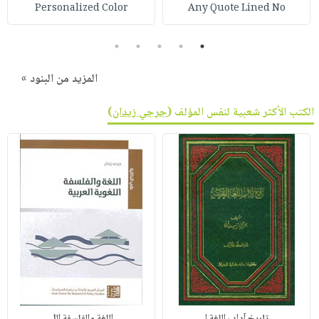
صابون
Personalized Color
Any Quote Lined No
فيديوهات
عربة
أطفال
أسئلة
التسوق
5
4
3
2
1
مناسبات
يتكرر
طرحها
نشرة
المزيد من البنود »
الإصدارات
خدمات
الكتب الأكثر شعبية لنفس المؤلف (
جرجي زيدان
)
نيل
وفرات
انشر
كتابك
تواصل
معنا
تاريخ آداب اللغة ا
اللغة والفلسفة الل