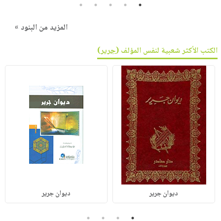
5
4
3
2
1
المزيد من البنود »
الكتب الأكثر شعبية لنفس المؤلف (
جرير
)
ديوان جرير
ديوان جرير
4
3
2
1