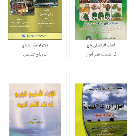
الطب التكميلي بالع
تكنولوجيا الإنتاج
لـ
لـ
الشحات نصر أبو ز
و.أ.ج تشابمان