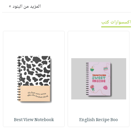
صابون
فيديوهات
المزيد من البنود »
عربة
أطفال
أسئلة
التسوق
مناسبات
اكسسوارات كتب
يتكرر
طرحها
نشرة
الإصدارات
خدمات
نيل
وفرات
انشر
كتابك
تواصل
معنا
Best View Notebook
English Recipe Boo