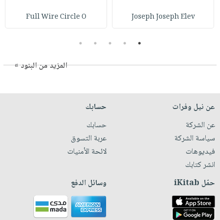
Full Wire Circle O
Joseph Joseph Elev
5
4
3
2
1
المزيد من البنود »
عن نيل وفرات
حسابك
عن الشركة
حسابك
سياسة الشركة
عربة التسوق
فيديوهات
لائحة الأمنيات
انشر كتابك
حمّل iKitab
وسائل الدفع