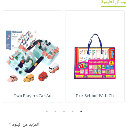
وسائل تعليمية
Two Players Car Ad
Pre-School Wall Ch
5
4
3
2
1
المزيد من البنود »