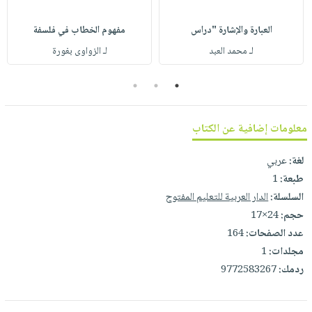
صابون
فيديوهات
عربة
أطفال
العبارة والإشارة "دراس
مفهوم الخطاب في فلسفة
أسئلة
التسوق
مناسبات
لـ محمد العبد
لـ الزواوى بغورة
يتكرر
طرحها
نشرة
3
2
1
الإصدارات
خدمات
نيل
معلومات إضافية عن الكتاب
وفرات
انشر
لغة:
عربي
كتابك
طبعة:
1
تواصل
السلسلة:
الدار العربية للتعليم المفتوح
معنا
حجم:
24×17
عدد الصفحات:
164
مجلدات:
1
ردمك:
9772583267