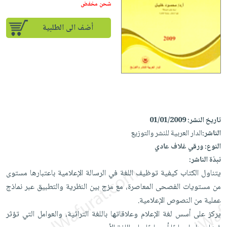
إختياراتنا
تعليمية
شحن مخفض
أسئلة
إختياراتنا
المواضيع
iKitab
يتكرر
كتب
أضف الى الطلبية
بلا
الأكثر
طرحها
أكاديمية
الصحة
حدود
مبيعاً
تحميل
والعناية
صندوق
أسئلة
إختياراتنا
masmu3
الشخصية
القراءة
يتكرر
وسائل
على
جديد
English
طرحها
تعليمية
Android
books
الكل
تحميل
صندوق
تحميل
iKitab
أجهزة
القراءة
المطبخ
masmu3
تاريخ النشر:
01/01/2009
على
العناية
والسفرة
الناشر:
الدار العربية للنشر والتوزيع
على
جوائز
Android
جديد
الشخصية
النوع:
ورقي غلاف عادي
Apple
تحميل
نبذة الناشر:
العناية
الكل
iKitab
يتناول الكتاب كيفية توظيف اللغة في الرسالة الإعلامية باعتبارها مستوى
وتصفيف
أواني
متجر
على
من مستويات الفصحى المعاصرة، مع مزج بين النظرية والتطبيق عبر نماذج
الشعر
الطهي
الهدايا
Apple
عملية من النصوص الإعلامية.
العناية
أدوات
يركز على أسس لغة الإعلام وعلاقاتها باللغة التراثية، والعوامل التي تؤثر
بالجسم
أقسام
الخبز