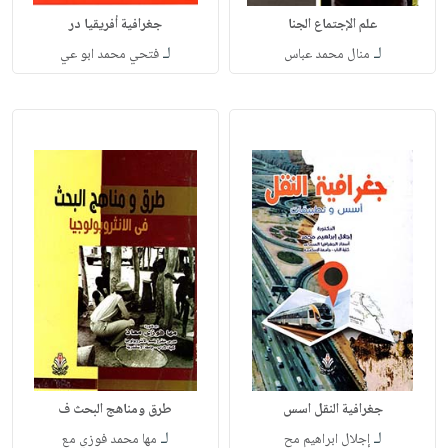
علم الإجتماع الجنا
جغرافية أفريقيا در
لـ
لـ
منال محمد عباس
فتحي محمد ابو عي
جغرافية النقل اسس
طرق ومناهج البحث ف
لـ
لـ
إجلال ابراهيم مح
مها محمد فوزي مع