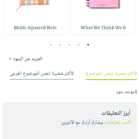
صابون
فيديوهات
عربة
أطفال
أسئلة
التسوق
مناسبات
يتكرر
Multi-Squared Note
What We Think We B
طرحها
نشرة
الإصدارات
خدمات
5
4
3
2
1
نيل
وفرات
المزيد من البنود »
انشر
الأكثر شعبية لنفس الموضوع
الأكثر شعبية لنفس الموضوع الفرعي
كتابك
تواصل
لايوجد بنود
معنا
أبرز التعليقات
أكتب تعليقاتك
وشارك أراءك مع الأخرين