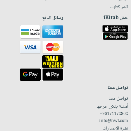
انشر كتابك
حمّل iKitab
وسائل الدفع
تواصل معنا
تواصل معنا
أسئلة يتكرر طرحها
+96171172802
info@nwf.com
نشرة الإصدارات