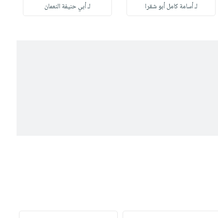
لـ أسامة كامل أبو شقرا
لـ أبي حنيفة النعمان