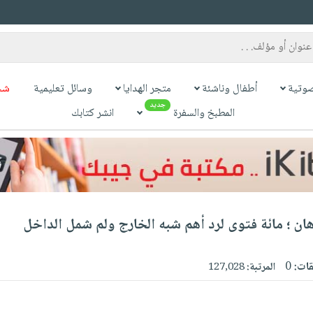
وتية
أطفال وناشئة
متجر الهدايا
وسائل تعليمية
شح
جديد
المطبخ والسفرة
انشر كتابك
ذهان ؛ مائة فتوى لرد أهم شبه الخارج ولم شمل الداخل
قات:
0
المرتبة:
127,028