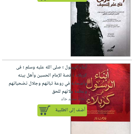
أبناء الرسول ؛ صلى الله عليه وسلم ؛ فى
كربلاء ؛ قصة الإمام الحسين وأهل بيته
وأصحابه في روعة ثباتهم وجلال تضحياتهم
وعظمة ولائهم للحق
لـ خالد محمد خالد
أضف إلى الطلبية