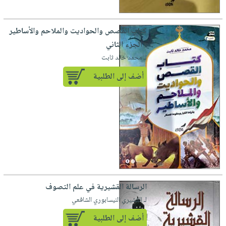
كتاب القصص والحواديت والملاحم والأساطير
؛ الجزء الثاني
لـ محمد خالد ثابت
أضف إلى الطلبية
الرسالة القشيرية في علم التصوف
لـ القشيرى النيسابوري الشافعي
أضف إلى الطلبية