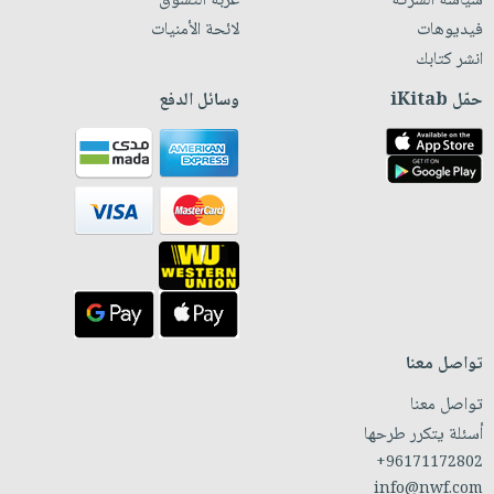
سياسة الشركة
عربة التسوق
فيديوهات
لائحة الأمنيات
انشر كتابك
حمّل iKitab
وسائل الدفع
تواصل معنا
تواصل معنا
أسئلة يتكرر طرحها
+96171172802
info@nwf.com