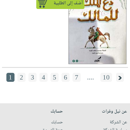
أضف إلى الطلبية
1
2
3
4
5
6
7
....
10
عن نيل وفرات
حسابك
عن الشركة
حسابك