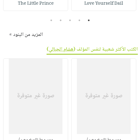
صابون
The Little Prince
Love Yourself Dail
فيديوهات
عربة
أطفال
أسئلة
التسوق
5
4
3
2
1
مناسبات
يتكرر
طرحها
نشرة
المزيد من البنود »
الإصدارات
خدمات
الكتب الأكثر شعبية لنفس المؤلف (
هشام الجبالي
)
نيل
وفرات
انشر
كتابك
تواصل
معنا
موسوعة تاريخ مصر /
موسوعة تاريخ مصر /