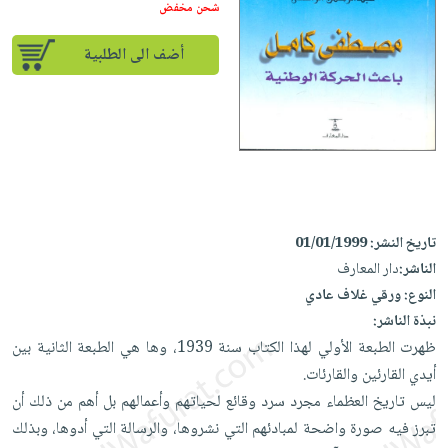
إختياراتنا
تعليمية
شحن مخفض
أسئلة
إختياراتنا
المواضيع
iKitab
يتكرر
كتب
أضف الى الطلبية
بلا
الأكثر
طرحها
أكاديمية
الصحة
حدود
مبيعاً
تحميل
والعناية
صندوق
أسئلة
إختياراتنا
masmu3
الشخصية
القراءة
يتكرر
وسائل
على
جديد
English
طرحها
تعليمية
Android
books
الكل
تحميل
صندوق
تحميل
iKitab
أجهزة
القراءة
المطبخ
masmu3
تاريخ النشر:
01/01/1999
على
العناية
والسفرة
على
جوائز
الناشر:
دار المعارف
Android
جديد
الشخصية
Apple
النوع:
ورقي غلاف عادي
تحميل
العناية
نبذة الناشر:
الكل
iKitab
وتصفيف
ظهرت الطبعة الأولي لهذا الكتاب سنة 1939، وها هي الطبعة الثانية بين
أواني
متجر
على
الشعر
أيدي القارئين والقارئات.
الطهي
الهدايا
Apple
العناية
ليس تاريخ العظماء مجرد سرد وقائع لحياتهم وأعمالهم بل أهم من ذلك أن
أدوات
بالجسم
أقسام
تبرز فيه صورة واضحة لمبادئهم التي نشروها، والرسالة التي أدوها، وبذلك
الخبز