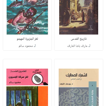
تاريخ القدس
لغز الجزيرة المهجو
لـ
لـ
عارف باشا العارف
محمود سالم