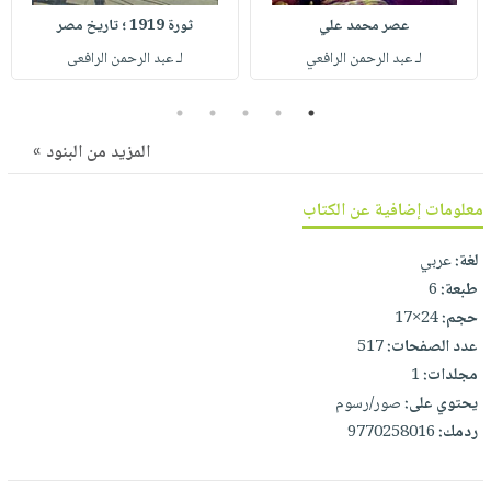
صابون
فيديوهات
عصر محمد علي
ثورة 1919 ؛ تاريخ مصر
عربة
أطفال
أسئلة
لـ عبد الرحمن الرافعي
لـ عبد الرحمن الرافعى
التسوق
مناسبات
يتكرر
طرحها
5
4
3
2
1
نشرة
الإصدارات
خدمات
المزيد من البنود »
نيل
وفرات
معلومات إضافية عن الكتاب
انشر
لغة:
عربي
كتابك
طبعة:
6
تواصل
حجم:
24×17
معنا
عدد الصفحات:
517
مجلدات:
1
يحتوي على:
صور/رسوم
ردمك:
9770258016