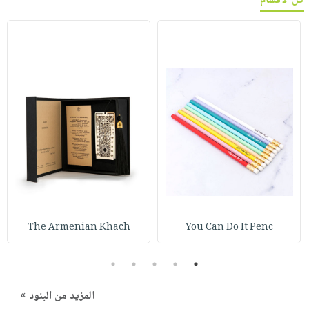
كل الأقسام
The Armenian Khach
You Can Do It Penc
5
4
3
2
1
المزيد من البنود »