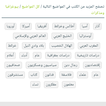
تصفح المزيد من الكتب في المواضيع التالية /
كل المواضيع
/
بيوغرافيا
ومذكرات
آثار
آسيا
أطالس وخرائط
أفريقيا
أميركا
أوروبا
أوستراليا
الخليج العربي
العالم العربي والإسلامي
المغرب العربي
الهلال الخصيب
بلاد وادي النيل
خرائط
دراسات تاريخية
دراسات جغرافية
عام
أدباء
أعلام
إقتصاديون
رجال دين
سياسيون وعسكريون
صحافيون
عام
علماء
فلاسفة
فنانون
كتاب
مستشرقون
معلمون
مفكرون
نساء