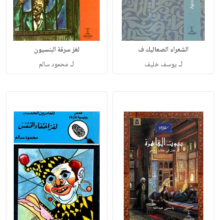
الشعراء الصعاليك ف
لغز سرقة البنسيون
لـ
لـ
يوسف خليف
محمود سالم