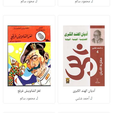
لـ
لـ
محمود سالم
محود سالم
أديان الهند الكبرى
لغز الشاويش فرقع
لـ
لـ
أحمد شلبي
محمود سالم