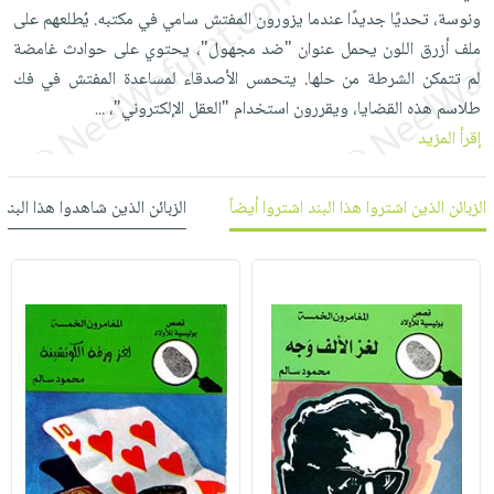
العناية
الأكثر
شحن
ونوسة، تحديًا جديدًا عندما يزورون المفتش سامي في مكتبه. يُطلعهم على
أدوات
بالأسنان
مبيعاً
مجاني
ملف أزرق اللون يحمل عنوان "ضد مجهول"، يحتوي على حوادث غامضة
المائدة
الحمية
العودة
لم تتمكن الشرطة من حلها. يتحمس الأصدقاء لمساعدة المفتش في فك
بنود
الأوعية
والتغذية
للمدارس
طلاسم هذه القضايا، ويقررون استخدام "العقل الإلكتروني"،
...
مختارة
والتخزين
اشتراكات
إقرأ المزيد
اكسسوارات
أدوات
كتب
كل
بحث
المطبخ
الاشتراكات
اكسسوارات
الزبائن الذين اشتروا هذا البند اشتروا أيضاً
الزبائن الذين شاهدوا هذا البند
متقدم
منزلية
صندوق
القراءة
اكسسوارات
iKitab
ملابس
نيل
بلا
مطرزات
وفرات
حدود
حقائب
عن
حسابك
حلي
الشركة
عناية
لائحة
سياسة
بالذات
الأمنيات
الشركة