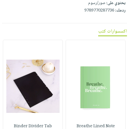
يحتوي على:
صور/رسوم
ردمك:
9789770287736
اكسسوارات كتب
Binder Divider Tab
Breathe Lined Note