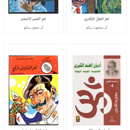
لغز العقل الإلكترو
لغز القصر الأخضر
لـ
لـ
محمود سالم
محود سالم