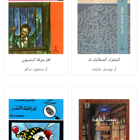
الشعراء الصعاليك ف
لغز سرقة البنسيون
لـ
لـ
يوسف خليف
محمود سالم