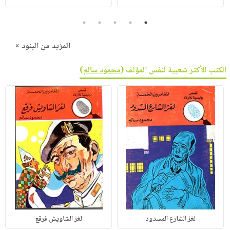
5
4
3
2
1
المزيد من البنود »
الكتب الأكثر شعبية لنفس المؤلف (
محمود سالم
)
لغز الشارع المسدود
لغز الشاويش فرقع