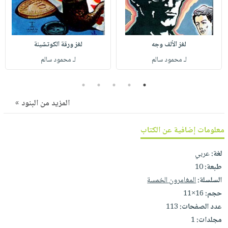
صابون
فيديوهات
عربة
أطفال
أسئلة
التسوق
مناسبات
يتكرر
لغز الألف وجه
لغز ورقة الكوتشينة
طرحها
نشرة
لـ محمود سالم
لـ محمود سالم
الإصدارات
خدمات
نيل
5
4
3
2
1
وفرات
المزيد من البنود »
انشر
كتابك
معلومات إضافية عن الكتاب
تواصل
لغة:
عربي
معنا
طبعة:
10
السلسلة:
المغامرون الخمسة
حجم:
16×11
عدد الصفحات:
113
مجلدات:
1