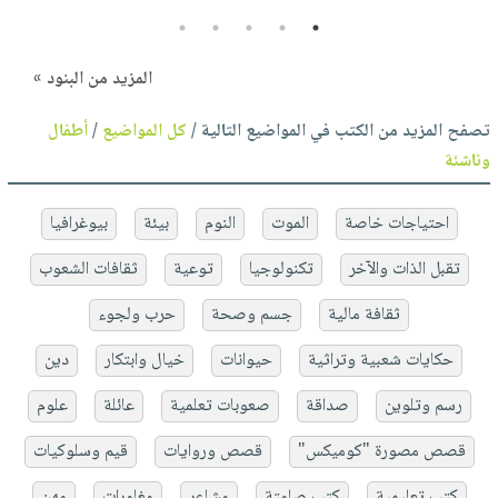
5
4
3
2
1
المزيد من البنود »
تصفح المزيد من الكتب في المواضيع التالية /
كل المواضيع
/
أطفال
وناشئة
احتياجات خاصة
الموت
النوم
بيئة
بيوغرافيا
تقبل الذات والآخر
تكنولوجيا
توعية
ثقافات الشعوب
ثقافة مالية
جسم وصحة
حرب ولجوء
حكايات شعبية وتراثية
حيوانات
خيال وابتكار
دين
رسم وتلوين
صداقة
صعوبات تعلمية
عائلة
علوم
قصص مصورة "كوميكس"
قصص وروايات
قيم وسلوكيات
كتب تعليمية
كتب صامتة
مشاعر
مغامرات
مهن