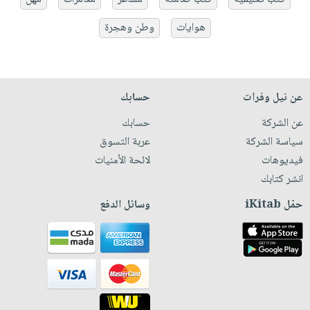
هوايات
وطن وهجرة
عن نيل وفرات
حسابك
عن الشركة
حسابك
سياسة الشركة
عربة التسوق
فيديوهات
لائحة الأمنيات
انشر كتابك
حمّل iKitab
وسائل الدفع