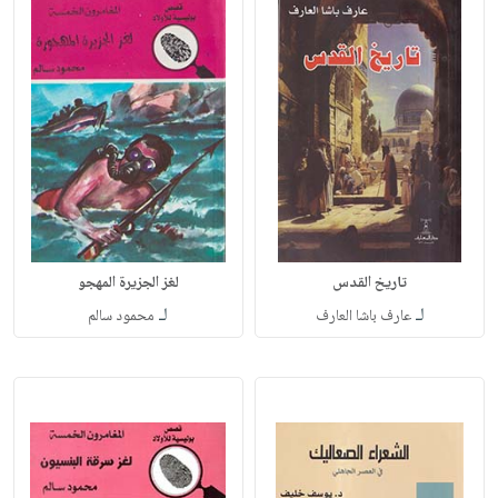
تاريخ القدس
لغز الجزيرة المهجو
لـ
لـ
عارف باشا العارف
محمود سالم