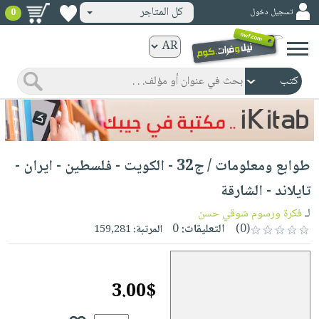
كل المتاجر
تسجيل دخول
0
كتب
ورقية
المواضيع
صدر
كتب
حديثاً
الكترونية
الأكثر
الصفحة
طوابع ومعلومات / ج32 - الكويت - فلسطين - ايران -
مبيعاً
الرئيسية
كتب
جوائز
تايلاند - الشارقة
صدر
صوتية
شحن
لـ
فكرة ورسوم شوقي حسن
حديثاً
الصفحة
مخفض
(0)
التعليقات:
0
المرتبة:
159,281
الأكثر
الرئيسية
عروض
أطفال
مبيعاً
masmu3
خاصة
وناشئة
كتب
3.00$
بلا
صفحات
مجانية
الصفحة
وسائل
حدود
مشوقة
الرئيسية