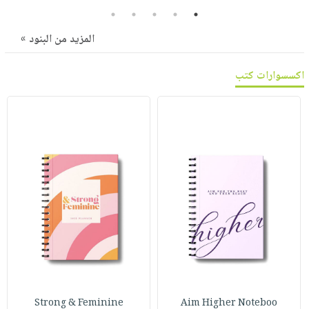
صابون
فيديوهات
5
4
3
2
1
عربة
أطفال
أسئلة
المزيد من البنود »
التسوق
مناسبات
يتكرر
طرحها
نشرة
اكسسوارات كتب
الإصدارات
خدمات
نيل
وفرات
انشر
كتابك
تواصل
معنا
Strong & Feminine
Aim Higher Noteboo