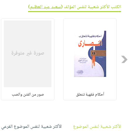
صابون
فيديوهات
الكتب الأكثر شعبية لنفس المؤلف (
سعيد عبد العظيم
)
عربة
أطفال
أسئلة
التسوق
مناسبات
يتكرر
طرحها
نشرة
الإصدارات
خدمات
نيل
وفرات
Previous
انشر
كتابك
تواصل
معنا
أحكام فقهية تتعلق
صور من الفتن والصب
الأكثر شعبية لنفس الموضوع
الأكثر شعبية لنفس الموضوع الفرعي