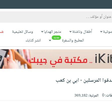
وتية
أطفال وناشئة
متجر الهدايا
وسائل تعليمية
شح
جديد
المطبخ والسفرة
انشر كتابك
دقوا المرسلين - ابي بن كعب
قات:
0
المرتبة:
369,182