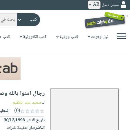
تسجيل دخول
كتب
ورقية
المواضيع
نيل وفرات
كتب ورقية
كتب الكترونية
كتب ص
صدر
كتب
حديثاً
الكترونية
الأكثر
الصفحة
مبيعاً
الرئيسية
كتب
جوائز
صدر
صوتية
شحن
حديثاً
الصفحة
رجال آمنوا بالله وص
مخفض
الأكثر
الرئيسية
عروض
أطفال
لـ
سعيد عبد العظيم
مبيعاً
masmu3
خاصة
وناشئة
(0)
التعلي
كتب
بلا
صفحات
تاريخ النشر:
30/12/1998
مجانية
الصفحة
وسائل
حدود
مشوقة
الناشر:
دار العقيدة للتراث
الرئيسية