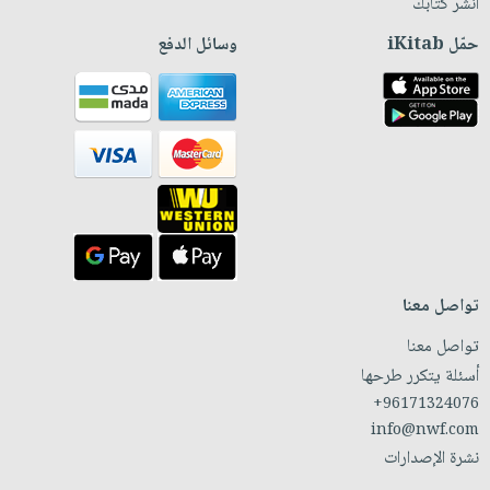
انشر كتابك
حمّل iKitab
وسائل الدفع
تواصل معنا
تواصل معنا
أسئلة يتكرر طرحها
+96171324076
info@nwf.com
نشرة الإصدارات