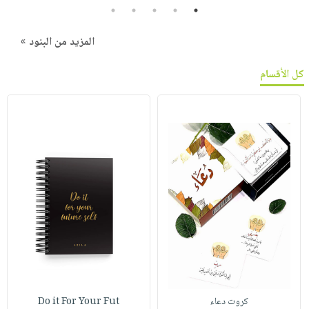
5
4
3
2
1
المزيد من البنود »
كل الأقسام
كروت دعاء
Do it For Your Fut