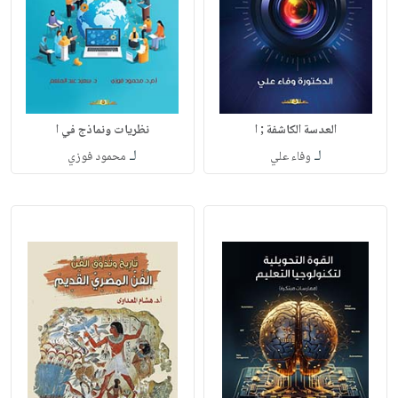
العدسة الكاشفة ; ا
نظريات ونماذج في ا
لـ
لـ
وفاء علي
محمود فوزي