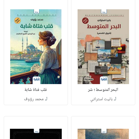
البحر المتوسط ؛ شر
قلب فتاة شابة
لـ
لـ
بانيت استراتي
محمد رؤوف