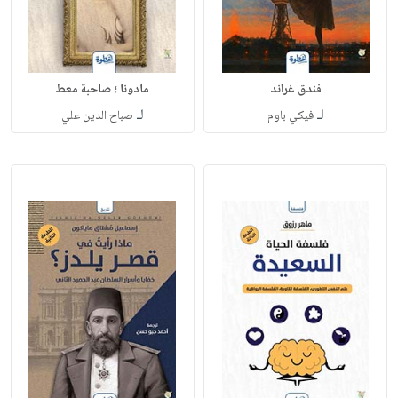
فندق غراند
مادونا ؛ صاحبة معط
لـ
لـ
فيكي باوم
صباح الدين علي