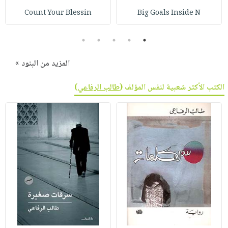
صابون
فيديوهات
Count Your Blessin
Big Goals Inside N
عربة
أطفال
أسئلة
التسوق
مناسبات
يتكرر
5
4
3
2
1
طرحها
نشرة
المزيد من البنود »
الإصدارات
خدمات
نيل
الكتب الأكثر شعبية لنفس المؤلف (
طالب الرفاعي
)
وفرات
انشر
كتابك
تواصل
معنا