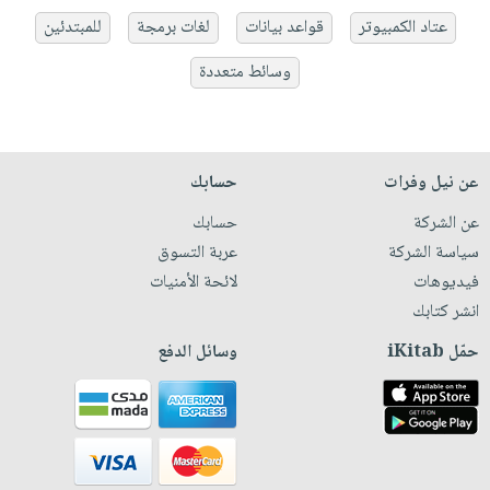
عتاد الكمبيوتر
قواعد بيانات
لغات برمجة
للمبتدئين
وسائط متعددة
عن نيل وفرات
حسابك
عن الشركة
حسابك
سياسة الشركة
عربة التسوق
فيديوهات
لائحة الأمنيات
انشر كتابك
حمّل iKitab
وسائل الدفع