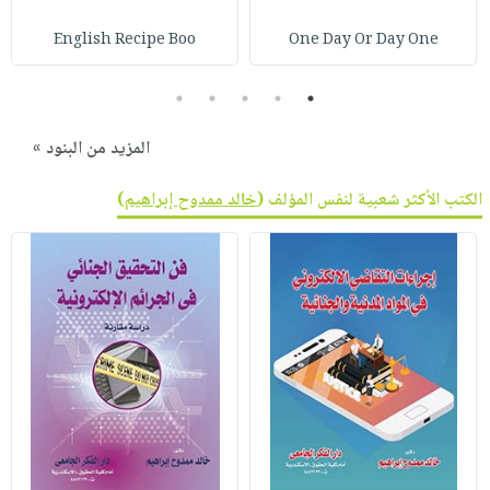
صابون
فيديوهات
عربة
English Recipe Boo
One Day Or Day One
أطفال
أسئلة
التسوق
مناسبات
يتكرر
5
4
3
2
1
طرحها
نشرة
الإصدارات
خدمات
المزيد من البنود »
نيل
الكتب الأكثر شعبية لنفس المؤلف (
خالد ممدوح إبراهيم
)
وفرات
انشر
كتابك
تواصل
معنا