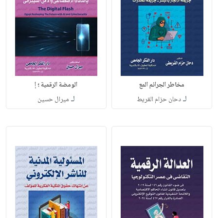
مخاطر الجرائم المع
الومضة الرقمية ؛ إ
لـ
لـ
دحان حزام القريط
ميرال حسين