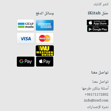
انشر كتابك
حمّل iKitab
وسائل الدفع
تواصل معنا
تواصل معنا
أسئلة يتكرر طرحها
+96171172802
info@nwf.com
نشرة الإصدارات