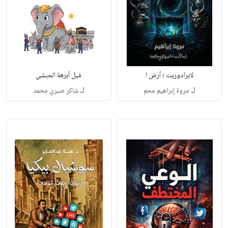
لابرادوريت ؛ أرض ا
فيل أبرهة الحبشي
لـ
لـ
مروة إبراهيم محم
شاكر صبري محمد