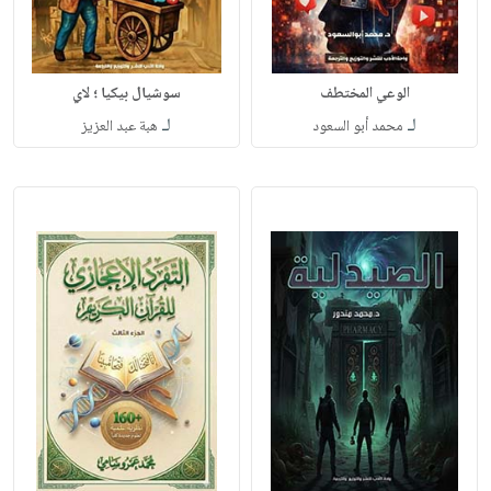
الوعي المختطف
سوشيال بيكيا ؛ لاي
لـ
لـ
محمد أبو السعود
هبة عبد العزيز