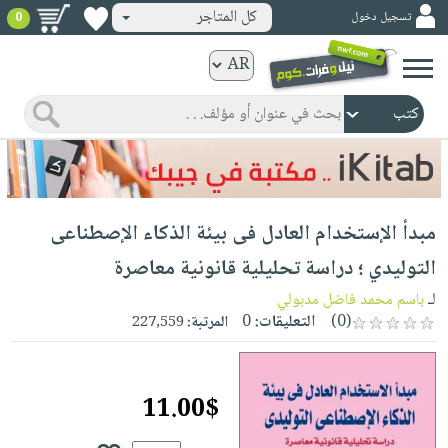
كل المتاجر
تسجيل دخول
0
كتب
ورقية
المواضيع
صدر
كتب
حديثاً
الكترونية
الأكثر
الصفحة
مبدأ الإستخدام العادل فى بيئة الذكاء الإصطناعى
مبيعاً
الرئيسية
كتب
جوائز
التوليدي ؛ دراسة تحليلية قانونية معاصرة
صدر
صوتية
شحن
لـ
باسم محمد فاضل مدبولي
حديثاً
الصفحة
مخفض
(0)
التعليقات:
0
المرتبة:
227,559
الأكثر
الرئيسية
عروض
أطفال
مبيعاً
masmu3
خاصة
وناشئة
كتب
11.00$
بلا
صفحات
مجانية
الصفحة
وسائل
حدود
مشوقة
الرئيسية