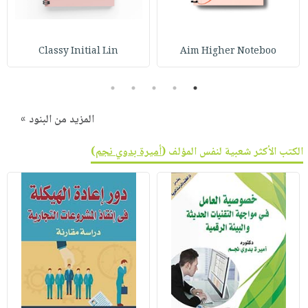
Classy Initial Lin
Aim Higher Noteboo
5
4
3
2
1
المزيد من البنود »
الكتب الأكثر شعبية لنفس المؤلف (
أميرة بدوي نجم
)