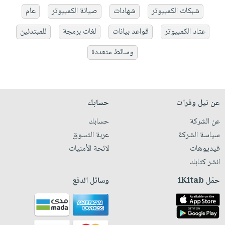
شبكات الكمبيوتر
شهادات
صيانة الكمبيوتر
عام
عتاد الكمبيوتر
قواعد بيانات
لغات برمجة
للمبتدئين
وسائط متعددة
عن نيل وفرات
حسابك
عن الشركة
حسابك
سياسة الشركة
عربة التسوق
فيديوهات
لائحة الأمنيات
انشر كتابك
حمّل iKitab
وسائل الدفع