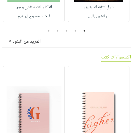
صابون
فيديوهات
دليل كتابة السيناريو
الذكاء الاصطناعي و جرا
عربة
أطفال
أسئلة
لـ راتشيل بالون
لـ خالد ممدوح إبراهيم
التسوق
مناسبات
يتكرر
طرحها
5
4
3
2
1
نشرة
الإصدارات
خدمات
المزيد من البنود »
نيل
وفرات
اكسسوارات كتب
انشر
كتابك
تواصل
معنا