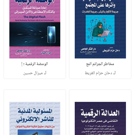
مخاطر الجرائم المع
الومضة الرقمية ؛ إ
لـ
لـ
دحان حزام القريط
ميرال حسين