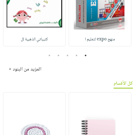
منهج expo لتعليم ا
كتيباتي الذهبية لل
5
4
3
2
1
المزيد من البنود »
كل الأقسام