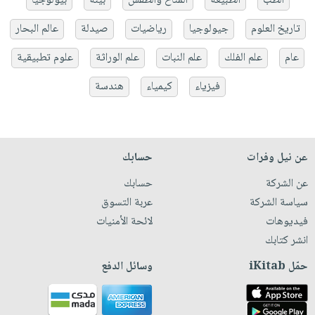
الطب
الطبيعة
المناخ والطقس
بيئة
بيولوجيا
تاريخ العلوم
جيولوجيا
رياضيات
صيدلة
عالم البحار
عام
علم الفلك
علم النبات
علم الوراثة
علوم تطبيقية
فيزياء
كيمياء
هندسة
عن نيل وفرات
حسابك
عن الشركة
حسابك
سياسة الشركة
عربة التسوق
فيديوهات
لائحة الأمنيات
انشر كتابك
حمّل iKitab
وسائل الدفع