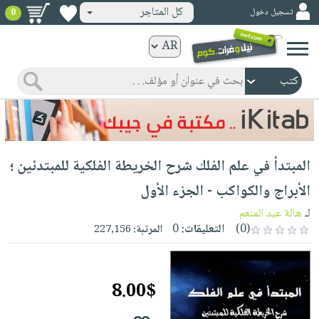
كل المتاجر
تسجيل دخول
0
كتب
ورقية
المواضيع
صدر
كتب
حديثاً
الكترونية
الأكثر
الصفحة
المبتدأ في علم الفلك شرح الخريطة الفلكية للمبتدئين ؛
مبيعاً
الرئيسية
كتب
جوائز
الأبراج والكواكب - الجزء الأول
صدر
صوتية
شحن
لـ
هالة عبد المنعم
حديثاً
الصفحة
مخفض
(0)
التعليقات:
0
المرتبة:
227,156
الأكثر
الرئيسية
عروض
أطفال
مبيعاً
masmu3
خاصة
وناشئة
كتب
8.00$
بلا
صفحات
مجانية
الصفحة
وسائل
حدود
مشوقة
الرئيسية