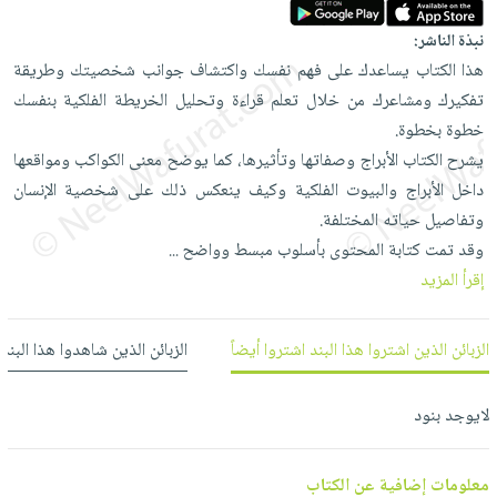
العناية
الأكثر
شحن
أدوات
بالأسنان
نبذة الناشر:
مبيعاً
مجاني
المائدة
هذا الكتاب يساعدك على فهم نفسك واكتشاف جوانب شخصيتك وطريقة
الحمية
العودة
بنود
الأوعية
تفكيرك ومشاعرك من خلال تعلم قراءة وتحليل الخريطة الفلكية بنفسك
والتغذية
للمدارس
مختارة
والتخزين
اشتراكات
خطوة بخطوة.
اكسسوارات
أدوات
يشرح الكتاب الأبراج وصفاتها وتأثيرها، كما يوضح معنى الكواكب ومواقعها
كتب
كل
بحث
المطبخ
داخل الأبراج والبيوت الفلكية وكيف ينعكس ذلك على شخصية الإنسان
الاشتراكات
اكسسوارات
متقدم
وتفاصيل حياته المختلفة.
منزلية
صندوق
وقد تمت كتابة المحتوى بأسلوب مبسط وواضح
...
القراءة
اكسسوارات
إقرأ المزيد
iKitab
ملابس
نيل
بلا
مطرزات
وفرات
الزبائن الذين اشتروا هذا البند اشتروا أيضاً
الزبائن الذين شاهدوا هذا البند
حدود
حقائب
عن
حسابك
حلي
لايوجد بنود
الشركة
عناية
لائحة
سياسة
بالذات
الأمنيات
الشركة
معلومات إضافية عن الكتاب