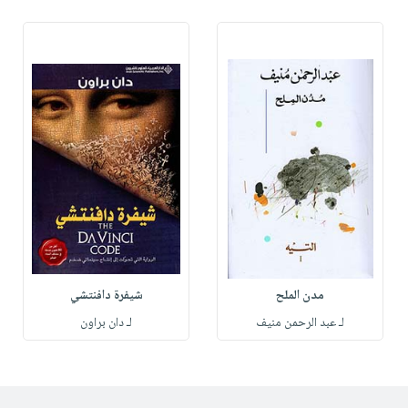
مدن الملح
شيفرة دافنتشي
لـ عبد الرحمن منيف
لـ دان براون