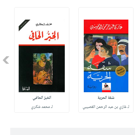
Next
شقة الحرية
الخبز الحافي
لـ غازي بن عبد الرحمن القصيبي
لـ محمد شكري
ل