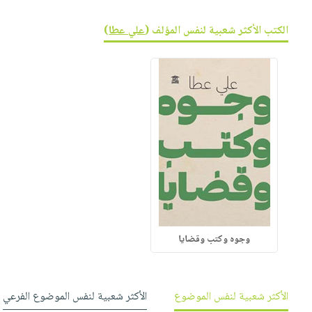
صابون
فيديوهات
عربة
أطفال
الكتب الأكثر شعبية لنفس المؤلف (
علي عطا
)
أسئلة
التسوق
مناسبات
يتكرر
طرحها
نشرة
الإصدارات
خدمات
نيل
وفرات
انشر
كتابك
تواصل
معنا
وجوه وكتب وقضايا
الأكثر شعبية لنفس الموضوع
الأكثر شعبية لنفس الموضوع الفرعي