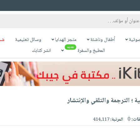
وتية
أطفال وناشئة
متجر الهدايا
وسائل تعليمية
شح
جديد
المطبخ والسفرة
انشر كتابك
ة ؛ الترجمة والتلقي والإنتشار
قات:
0
المرتبة:
414,117