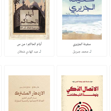
سفينة الجزيري
أيام الحاكم ؛ من س
لـ
لـ
محمد جبريل
عبد الهادي شعلان