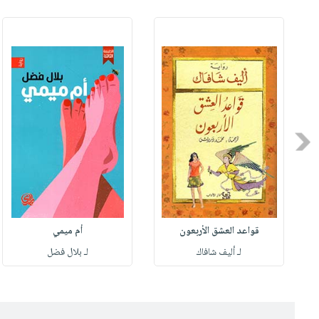
Previous
قواعد العشق الأربعون
أم ميمي
لـ أليف شافاك
لـ بلال فضل