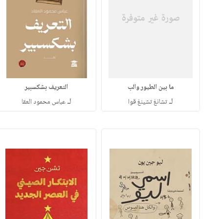
ما بين الطيور والب
التعريف بشكسبير
لـ
لـ
تشانغ تشينغ قوا
عباس محمود العقا