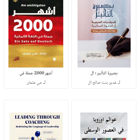
بصيرة التأثير ؛ ال
أشهر 2000 جملة في
لـ
لـ
غدير بنت صالح ال
مي عثمان