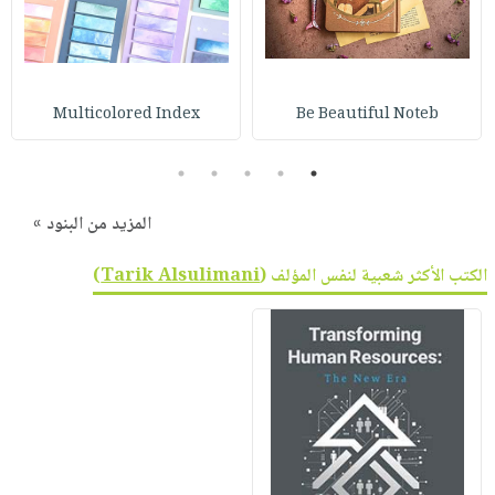
صابون
فيديوهات
عربة
أطفال
أسئلة
التسوق
مناسبات
يتكرر
طرحها
نشرة
Multicolored Index
Be Beautiful Noteb
الإصدارات
خدمات
5
4
3
2
1
نيل
وفرات
المزيد من البنود »
انشر
كتابك
الكتب الأكثر شعبية لنفس المؤلف (
Tarik Alsulimani
)
تواصل
معنا