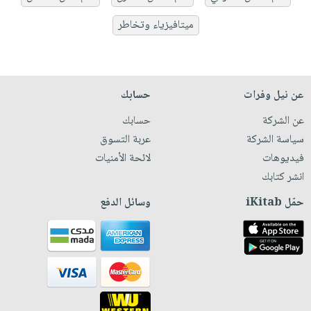
ميتافيزياء وتخاطر
عن نيل وفرات
حسابك
عن الشركة
حسابك
سياسة الشركة
عربة التسوق
فيديوهات
لائحة الأمنيات
انشر كتابك
حمّل iKitab
وسائل الدفع