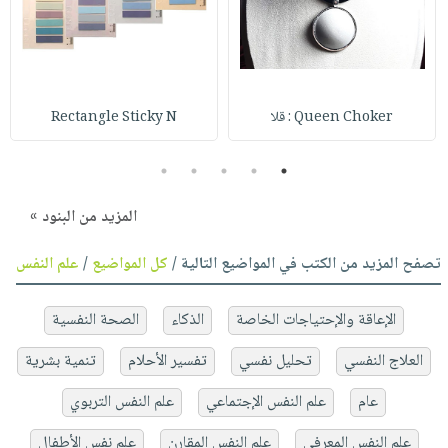
Queen Choker : قلا
Rectangle Sticky N
5
4
3
2
1
المزيد من البنود »
تصفح المزيد من الكتب في المواضيع التالية /
كل المواضيع
/
علم النفس
الإعاقة والإحتياجات الخاصة
الذكاء
الصحة النفسية
العلاج النفسي
تحليل نفسي
تفسير الأحلام
تنمية بشرية
عام
علم النفس الإجتماعي
علم النفس التربوي
علم النفس المعرفي
علم النفس المقارن
علم نفس الأطفال