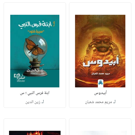
أبيدوس
ابنة فرس النبي ؛ س
لـ
لـ
مريم محمد شعبان
زين الدين