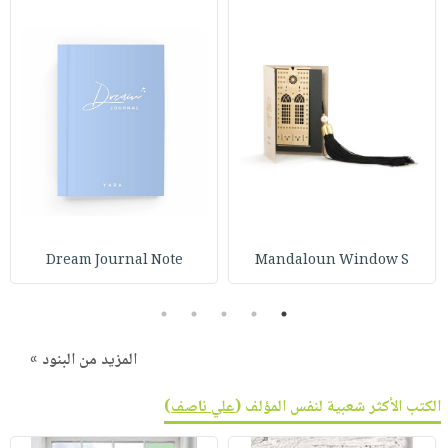
صابون
فيديوهات
عربة
أطفال
أسئلة
التسوق
مناسبات
يتكرر
طرحها
نشرة
الإصدارات
خدمات
نيل
وفرات
انشر
كتابك
Dream Journal Note
Mandaloun Window S
تواصل
معنا
5
4
3
2
1
المزيد من البنود »
الكتب الأكثر شعبية لنفس المؤلف (
علي ناصف
)