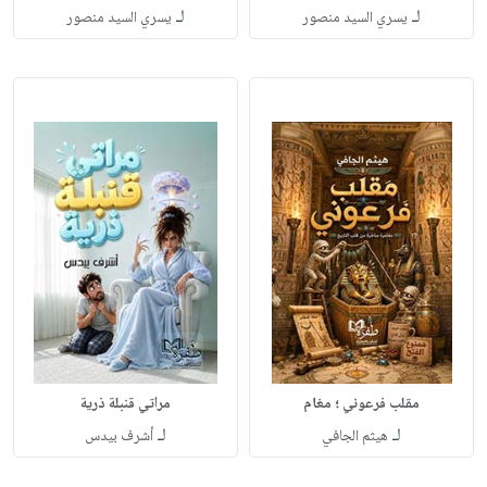
لـ
لـ
يسري السيد منصور
يسري السيد منصور
مقلب فرعوني ؛ مغام
مراتي قنبلة ذرية
لـ
لـ
هيثم الجافي
أشرف بيدس