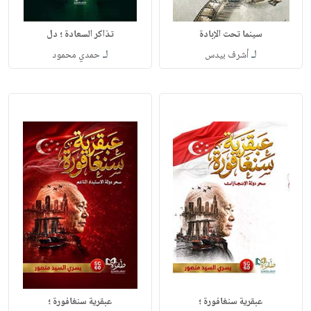
سينما تحت الإبادة
تذاكر السعادة ؛ دل
لـ
لـ
أشرف بيدس
حمدي محمود
عبقرية سنغافورة ؛
عبقرية سنغافورة ؛