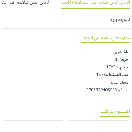
الزبائن الذين اشتروا هذا البند اشتروا أيضاً
الزبائن الذين شاهدوا هذا البند
العناية
الأكثر
شحن
أدوات
بالأسنان
مبيعاً
مجاني
المائدة
لايوجد بنود
الحمية
العودة
بنود
الأوعية
والتغذية
للمدارس
مختارة
والتخزين
اشتراكات
اكسسوارات
معلومات إضافية عن الكتاب
أدوات
كتب
كل
بحث
المطبخ
لغة:
عربي
الاشتراكات
اكسسوارات
متقدم
طبعة:
1
منزلية
صندوق
حجم:
24×17
القراءة
اكسسوارات
عدد الصفحات:
187
iKitab
ملابس
مجلدات:
1
نيل
بلا
مطرزات
ردمك:
9786338405038
وفرات
حدود
حقائب
عن
حسابك
حلي
الشركة
اكسسوارات كتب
عناية
لائحة
سياسة
بالذات
الأمنيات
الشركة