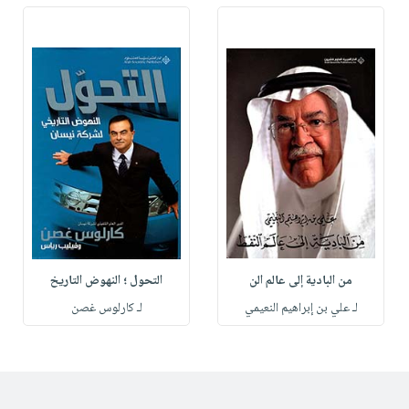
من البادية إلى عالم الن
التحول ؛ النهوض التاريخ
لـ علي بن إبراهيم النعيمي
لـ كارلوس غصن