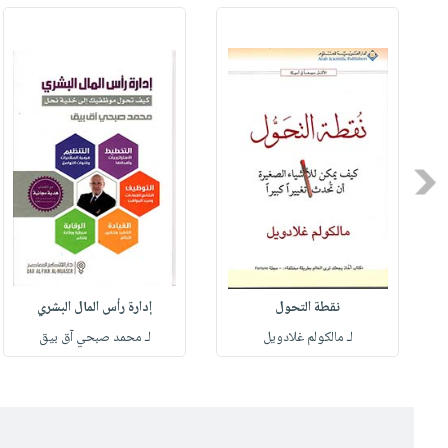
Previous
نقطة التحول
إدارة رأس المال البشري
لـ مالكولم غلادويل
لـ محمد صبحي آق بيق