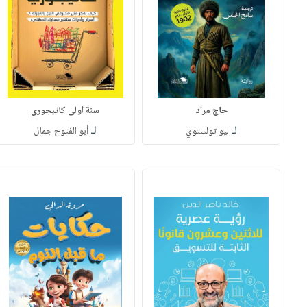
حاج مراد
سنة اولى كاتيجورى
لـ
لـ
ليو تولستوي
أبو الفتوح جمال