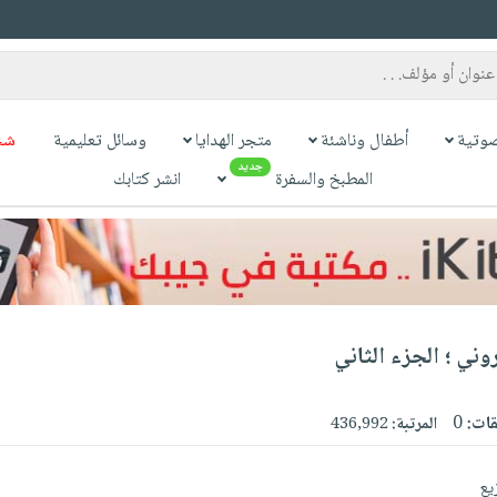
وتية
أطفال وناشئة
متجر الهدايا
وسائل تعليمية
شح
جديد
المطبخ والسفرة
انشر كتابك
وني ؛ الجزء الثاني
قات:
0
المرتبة:
436,992
يع