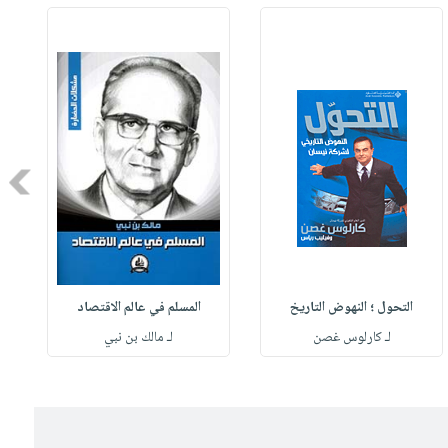
Next
التحول ؛ النهوض التاريخ
المسلم في عالم الاقتصاد
لـ كارلوس غصن
لـ مالك بن نبي
ل