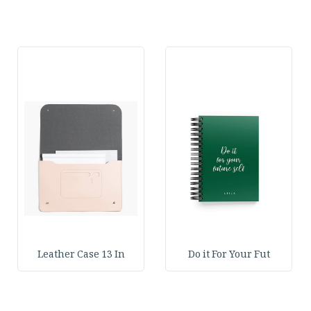
Leather Case 13 In
Do it For Your Fut