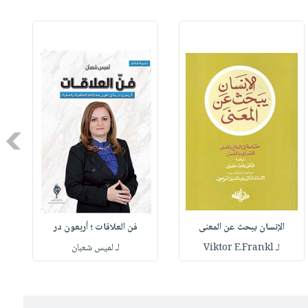
Next
الإنسان يبحث عن المعنى
فن العلاقات ؛ أربعون در
لـ Viktor E.Frankl
لـ لميس شعبان