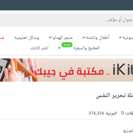
وتية
أطفال وناشئة
متجر الهدايا
وسائل تعليمية
شح
جديد
المطبخ والسفرة
انشر كتابك
حلة تحرير النفس
قات:
0
المرتبة:
374,334
توزيع