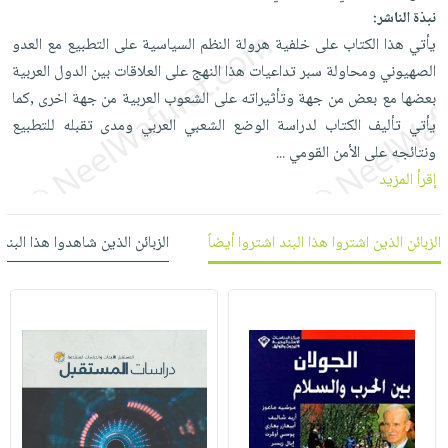
العناية
الأكثر
شحن
نبذة الناشر:
أدوات
بالأسنان
مبيعاً
مجاني
يأتي هذا الكتاب على خلفية هرولة النظم السياسية على التطبيع مع العدو
المائدة
الحمية
العودة
الصهيوني ومحاولة سبر تداعيات هذا النهج على العلاقات بين الدول العربية
بنود
الأوعية
والتغذية
للمدارس
بعضها مع بعض من جهة وتأثيراته على الشعوب العربية من جهة اخرى ,كما
مختارة
والتخزين
اشتراكات
يأتي تأليف الكتاب لدراسة الوضع الشعبي العربي ومدى تقبله للتطبيع
اكسسوارات
أدوات
ونتائجه على الأمن القومي
...
كتب
كل
بحث
المطبخ
إقرأ المزيد
الاشتراكات
اكسسوارات
متقدم
منزلية
صندوق
القراءة
الزبائن الذين اشتروا هذا البند اشتروا أيضاً
الزبائن الذين شاهدوا هذا البند
اكسسوارات
iKitab
ملابس
نيل
بلا
مطرزات
وفرات
حدود
حقائب
عن
حسابك
حلي
الشركة
عناية
لائحة
سياسة
بالذات
الأمنيات
الشركة