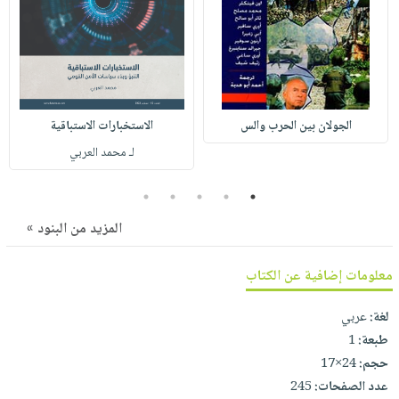
صابون
فيديوهات
عربة
أطفال
أسئلة
التسوق
مناسبات
يتكرر
طرحها
نشرة
الإصدارات
خدمات
الجولان بين الحرب والس
الاستخبارات الاستباقية
نيل
لـ محمد العربي
وفرات
انشر
5
4
3
2
1
كتابك
المزيد من البنود »
تواصل
معنا
معلومات إضافية عن الكتاب
لغة:
عربي
طبعة:
1
حجم:
24×17
عدد الصفحات:
245