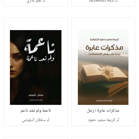
لـ
لـ
AHMAD ALI
عمر غازي
مذكرات عابرة ؛ رحل
ناعمة ولم تعد ناعم
لـ
لـ
كريمة سعيد حمود
سلطان البلوشي