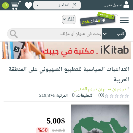
كل المتاجر
تسجيل دخول
0
كتب
ورقية
المواضيع
صدر
كتب
حديثاً
الكترونية
الأكثر
الصفحة
التداعيات السياسية للتطبيع الصهيوني على المنطقة
مبيعاً
الرئيسية
كتب
جوائز
العربية
صدر
صوتية
شحن
لـ
دويم بن سالم بن دويم الشعيلي
حديثاً
الصفحة
مخفض
(0)
التعليقات:
0
المرتبة:
219,874
الأكثر
الرئيسية
عروض
أطفال
مبيعاً
masmu3
خاصة
وناشئة
كتب
5.00$
بلا
صفحات
مجانية
الصفحة
وسائل
حدود
مشوقة
%50
10.00$
الرئيسية