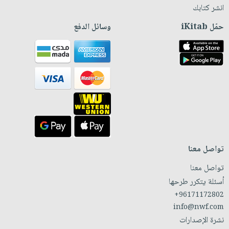
انشر كتابك
حمّل iKitab
وسائل الدفع
تواصل معنا
تواصل معنا
أسئلة يتكرر طرحها
+96171172802
info@nwf.com
نشرة الإصدارات