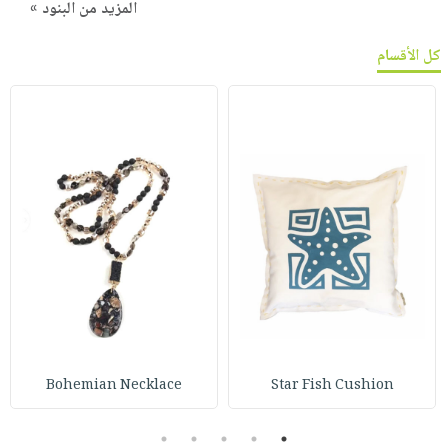
المزيد من البنود »
كل الأقسام
Bohemian Necklace
Star Fish Cushion
5
4
3
2
1