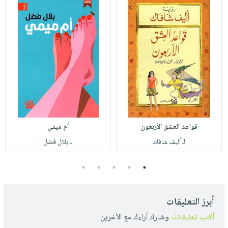
قواعد العشق الأربعون
أم ميمي
لـ أليف شافاك
لـ بلال فضل
5
4
3
2
1
أبرز التعليقات
أكتب تعليقاتك
وشارك أراءك مع الأخرين