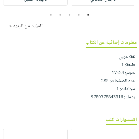
صابون
فيديوهات
عربة
أطفال
5
4
3
2
1
أسئلة
التسوق
مناسبات
يتكرر
المزيد من البنود »
طرحها
نشرة
الإصدارات
خدمات
معلومات إضافية عن الكتاب
نيل
لغة:
عربي
وفرات
طبعة:
1
انشر
حجم:
24×17
كتابك
عدد الصفحات:
285
تواصل
مجلدات:
1
معنا
ردمك:
9789778843316
اكسسوارات كتب