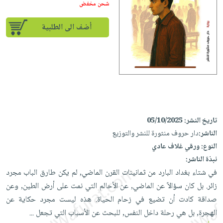
إختياراتنا
تعليمية
شحن مخفض
أسئلة
إختياراتنا
المواضيع
iKitab
يتكرر
كتب
أضف الى الطلبية
بلا
الأكثر
طرحها
أكاديمية
الصحة
حدود
مبيعاً
تحميل
والعناية
صندوق
أسئلة
إختياراتنا
masmu3
الشخصية
القراءة
يتكرر
وسائل
على
جديد
English
طرحها
تعليمية
Android
books
الكل
تحميل
صندوق
تحميل
iKitab
أجهزة
القراءة
المطبخ
masmu3
تاريخ النشر:
05/10/2025
على
العناية
والسفرة
على
جوائز
الناشر:
دار حروف منثورة للنشر والتوزيع
Android
جديد
الشخصية
Apple
النوع:
ورقي غلاف عادي
تحميل
العناية
نبذة الناشر:
الكل
iKitab
وتصفيف
في شتاء بغداد البارد من ثمانينات القرن الماضي, لم يكن طارق الباب مجرد
أواني
متجر
على
الشعر
زائر. بل كان سؤالاً عن الماضي, عن الأحالم التي نمت على أرض الطين, وعن
الطهي
الهدايا
Apple
العناية
صداقة كادت أن تضيع في زحام الحياة. هذه ليست مجرد حكاية عن
أدوات
بالجسم
الهجرة, بل هي رحلة داخل النفس, للبحث عن الأسباب التي تجعل
أقسام
...
الخبز