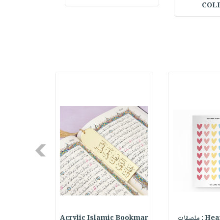
COL
Next
ملصقات
Acrylic Islamic Bookmar
حقيبة مسر