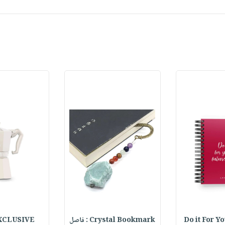
Do it For Y
Crystal Bookmark : فاصل
XCLUSIVE