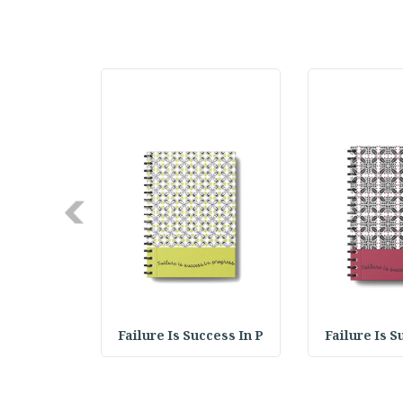
Next
cess In P
Failure Is Success In P
Failure Is S