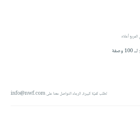
 صورة لتخصيص البند، الرجاء كتابة 'صورة' أو 'image' في المربع أعلاه
لــ
100
وصفة
info@nwf.com
لطلب كميّة كبيرة، الرجاء التواصل معنا على