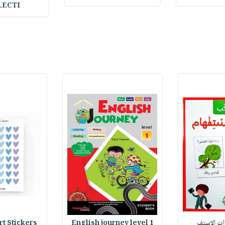
LECTI
وات الاستف
English journey level 1
Heart Stickers : 