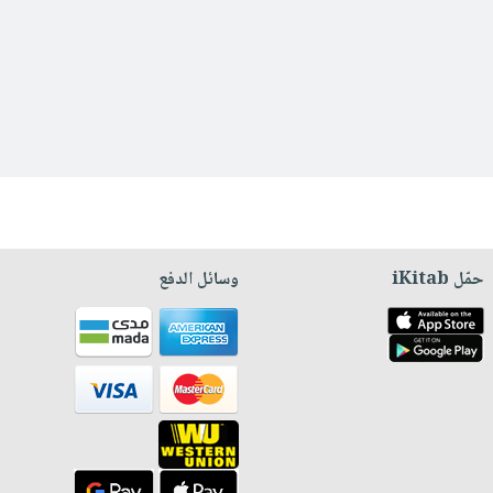
حمّل iKitab
وسائل الدفع