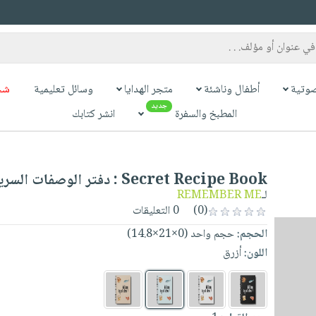
وتية
أطفال وناشئة
متجر الهدايا
وسائل تعليمية
شح
جديد
المطبخ والسفرة
انشر كتابك
Secret Recipe Book : دفتر الوصفات السرية
لـ
REMEMBER ME
(0)
0 التعليقات
الحجم:
حجم واحد (0×21×14.8)
اللون:
أزرق