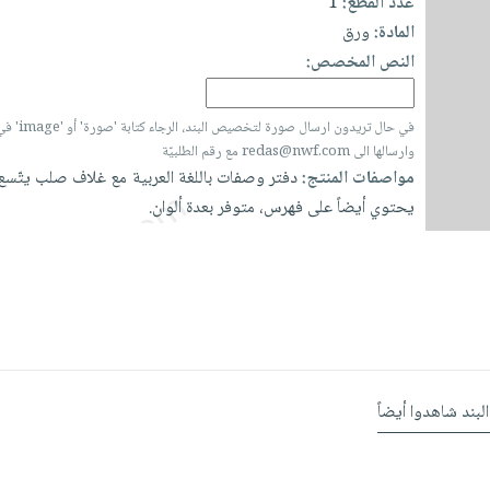
عدد القطع:
1
المادة:
ورق
النص المخصص:
في حال تريدون ارسال
وارسالها الى redas@nwf.com مع رقم الطلبيّة
مواصفات المنتج:
دفتر
وصفات
باللغة
العربية
مع
غلاف
صلب
يتّسع
يحتوي
أيضاً
على
فهرس،
متوفر
بعدة
ألوان.
البند شاهدوا أيضاً