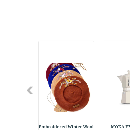
Next
elf Daily Pla
Embroidered Winter Wool
MOKA E