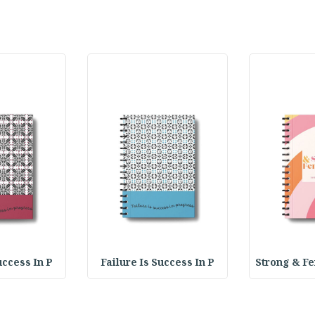
uccess In P
Failure Is Success In P
Strong & F