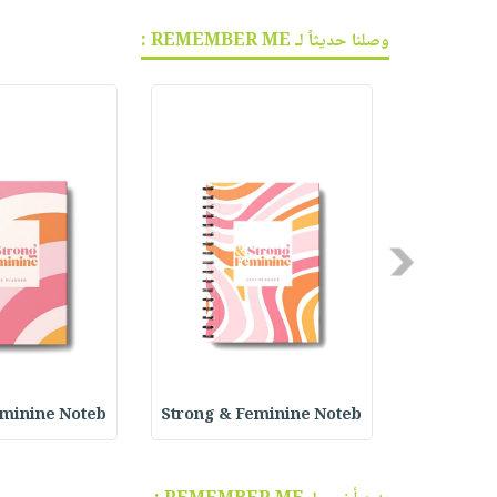
وصلنا حديثاً لـ REMEMBER ME :
Previous
eminine Noteb
Strong & Feminine Noteb
Successfu