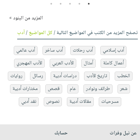
5
4
3
2
1
المزيد من البنود »
تصفح المزيد من الكتب في المواضيع التالية /
كل المواضيع
/
أدب
أدب إسلامي
أدب رحلات
أدب ساخر
أدب عالمي
أعمال كاملة
أمثال
الأدب العربي
الأدب المهجري
الخطب
تاريخ الأدب
دراسات أدبية
رسائل
روايات
شعر
طرائف ونوادر
عام
قصص
مختارات أدبية
مسرحيات
مقالات أدبية
نصوص
نقد أدبي
عن نيل وفرات
حسابك