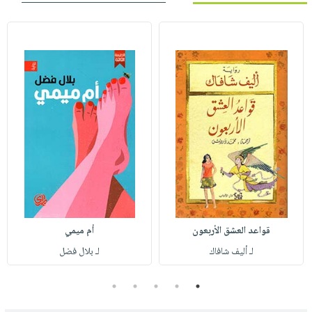
قواعد العشق الأربعون
أم ميمي
لـ أليف شافاك
لـ بلال فضل
5
4
3
2
1