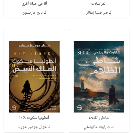
المراسلات
أنا في حياة أخرى
لـ
لـ
فيرجينيا إيفانز
بايج هاريسون
شاطئ الظلام
أنطونيا سكوت 3 ؛ ا
لـ
لـ
شارلوت ماكوناغي
خوان جوميز خوراد