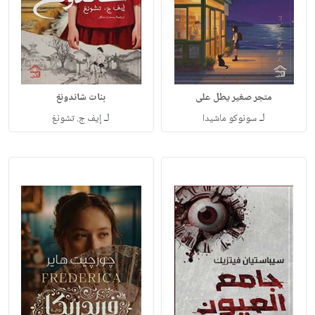
متجر صغير يطل على
بنات شاندونغ
لـ
لـ
سونوكو ماشيدا
إيف ج. تشونغ