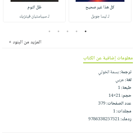
صابون
فيديوهات
كل هذا غير صحيح
ظل النوم
عربة
أطفال
أسئلة
لـ ليسا جويل
لـ سيباستيان فيتزيك
التسوق
مناسبات
يتكرر
طرحها
5
4
3
2
1
نشرة
الإصدارات
خدمات
المزيد من البنود »
نيل
وفرات
معلومات إضافية عن الكتاب
انشر
ترجمة:
بسمة الخولي
كتابك
لغة:
عربي
تواصل
طبعة:
1
معنا
حجم:
21×14
عدد الصفحات:
379
مجلدات:
1
ردمك:
9786338257521