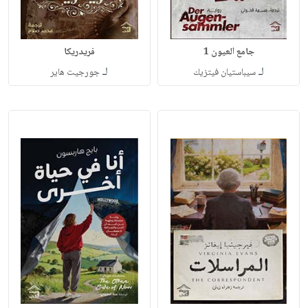
جامع العيون 1
فريدريكا
لـ
لـ
سيباستيان فيتزيك
جورجيت هاير