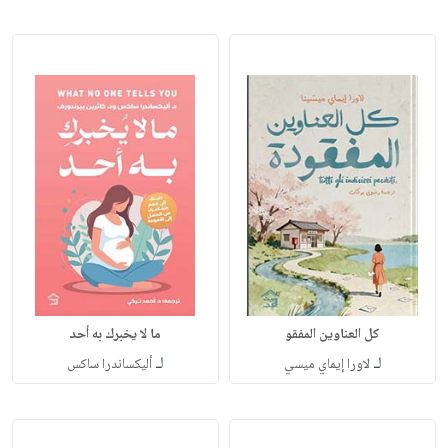
كل العناوين المفقو
ما لا يخبرك به أحد
لـ
لـ
لاورا إيماي ميسي
أليكساندرا ساكس