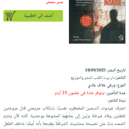
إختياراتنا
تعليمية
شحن مخفض
أسئلة
إختياراتنا
المواضيع
iKitab
يتكرر
كتب
أضف الى الطلبية
بلا
الأكثر
طرحها
أكاديمية
الصحة
حدود
مبيعاً
تحميل
والعناية
صندوق
أسئلة
إختياراتنا
masmu3
الشخصية
القراءة
يتكرر
وسائل
على
جديد
English
طرحها
تعليمية
Android
books
الكل
تحميل
صندوق
تحميل
iKitab
أجهزة
القراءة
المطبخ
masmu3
تاريخ النشر:
18/09/2025
على
العناية
والسفرة
على
جوائز
الناشر:
دار بيت الكتب للنشر والتوزيع
Android
جديد
الشخصية
Apple
النوع:
ورقي غلاف عادي
تحميل
العناية
يتوفر عادة في غضون 10 أيام
مدة التأمين:
الكل
iKitab
وتصفيف
نبذة الناشر:
أواني
متجر
على
الشعر
اعترف غيدوت، السجين المضطرب نفسيًا، بارتكاب جريمتي قتل مروعتين
الطهي
الهدايا
Apple
العناية
لطفلين، وقاد شرطة برلين إلى جثثهما المشوهة بوحشية. لكنه الآن يلتزم
أدوات
بالجسم
أقسام
الصمت بناءً على نصيحة محاميته. الشرطة مقتنعة بأنه أيضًا خاطف الطفل
الخبز