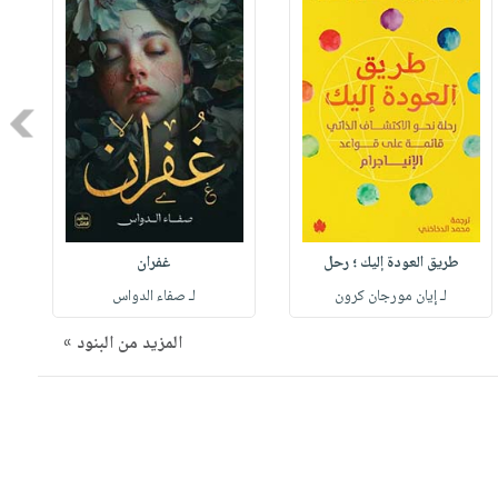
Next
طريق العودة إليك ؛ رحل
غفران
لـ إيان مورجان كرون
لـ صفاء الدواس
المزيد من البنود »