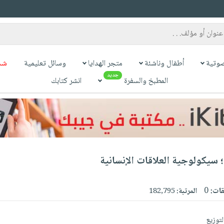
وتية
أطفال وناشئة
متجر الهدايا
وسائل تعليمية
شح
جديد
المطبخ والسفرة
انشر كتابك
؛ سيكولوجية العلاقات الإنسانية
قات:
0
المرتبة:
182,795
لتوزيع