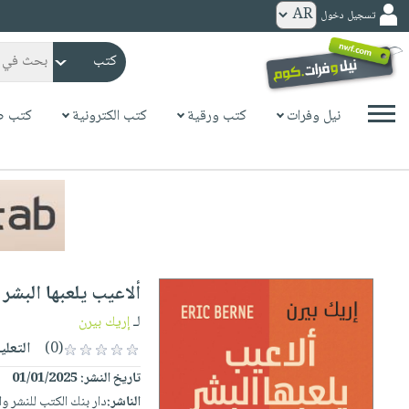
تسجيل دخول
كتب
ورقية
المواضيع
نيل وفرات
كتب ورقية
كتب الكترونية
كتب ص
صدر
كتب
حديثاً
الكترونية
الأكثر
الصفحة
مبيعاً
الرئيسية
كتب
جوائز
صدر
صوتية
شحن
حديثاً
الصفحة
ألاعيب يلعبها البشر 
مخفض
الأكثر
الرئيسية
عروض
أطفال
لـ
إريك بيرن
مبيعاً
masmu3
خاصة
وناشئة
(0)
التعلي
كتب
بلا
صفحات
تاريخ النشر:
01/01/2025
مجانية
الصفحة
وسائل
حدود
مشوقة
الناشر:
دار بنك الكتب للنشر وا
الرئيسية