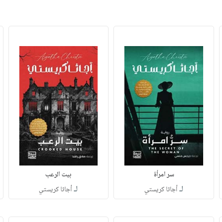
سر امرأة
بيت الرعب
لـ
لـ
أجاثا كريستي
أجاثا كريستي