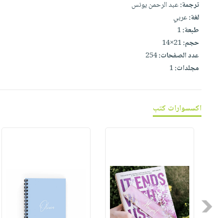
صابون
ترجمة:
عبد الرحمن يونس
فيديوهات
عربة
لغة:
عربي
أطفال
أسئلة
التسوق
طبعة:
1
مناسبات
يتكرر
حجم:
21×14
طرحها
نشرة
عدد الصفحات:
254
الإصدارات
خدمات
مجلدات:
1
نيل
وفرات
انشر
اكسسوارات كتب
كتابك
تواصل
معنا
Previous