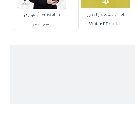
الإنسان يبحث عن المعنى
فن العلاقات ؛ أربعون در
لـ Viktor E.Frankl
لـ لميس شعبان