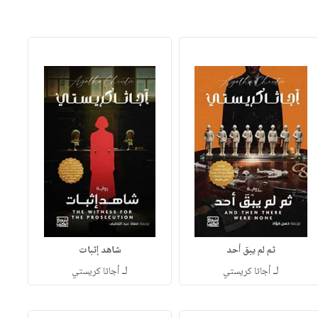
ثم لم يبق أحد
شاهد إثبات
لـ
لـ
أجاثا كريستي
أجاثا كريستي