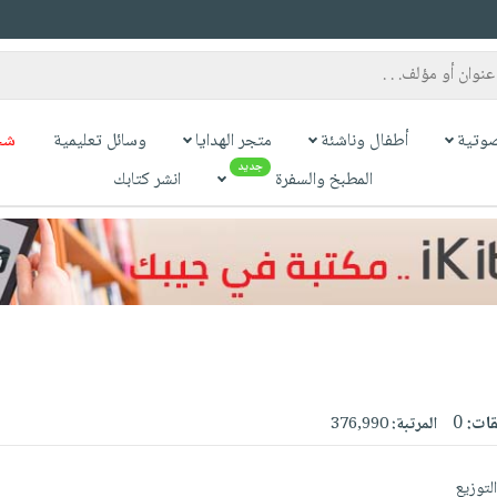
وتية
أطفال وناشئة
متجر الهدايا
وسائل تعليمية
شح
جديد
المطبخ والسفرة
انشر كتابك
قات:
0
المرتبة:
376,990
لتوزيع