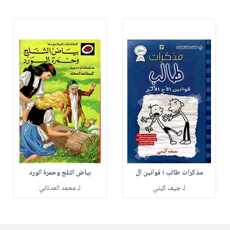
مذكرات طالب ؛ قوانين ال
بياض الثلج وحمرة الورد
لـ جيف كيني
لـ محمد العدناني