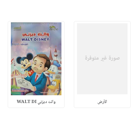
الأرض
والت ديزني WALT DI