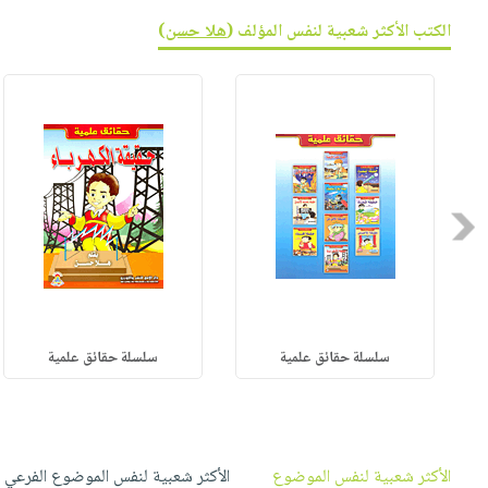
صابون
فيديوهات
الكتب الأكثر شعبية لنفس المؤلف (
هلا حسن
)
عربة
أطفال
أسئلة
التسوق
مناسبات
يتكرر
طرحها
نشرة
الإصدارات
خدمات
نيل
وفرات
Previous
انشر
كتابك
تواصل
معنا
سلسلة حقائق علمية
سلسلة حقائق علمية
الأكثر شعبية لنفس الموضوع
الأكثر شعبية لنفس الموضوع الفرعي