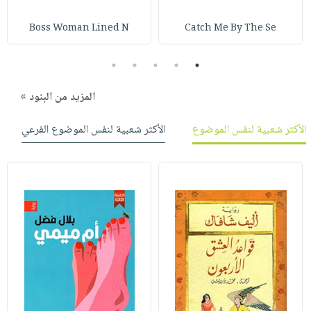
صابون
فيديوهات
عربة
أطفال
Boss Woman Lined N
Catch Me By The Se
أسئلة
التسوق
مناسبات
يتكرر
5
4
3
2
1
طرحها
نشرة
الإصدارات
خدمات
المزيد من البنود »
نيل
وفرات
الأكثر شعبية لنفس الموضوع
الأكثر شعبية لنفس الموضوع الفرعي
انشر
كتابك
تواصل
معنا