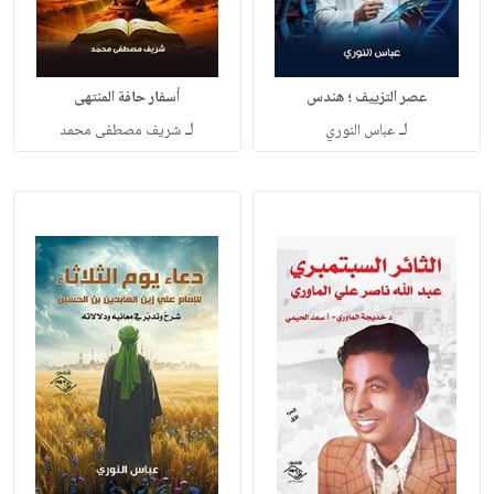
عصر التزييف ؛ هندس
أسفار حافة المنتهى
لـ
لـ
عباس النوري
شريف مصطفى محمد