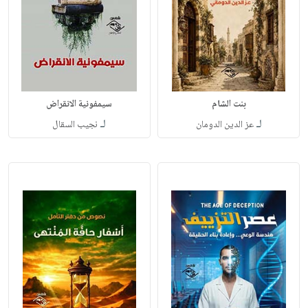
بنت الشام
سيمفونية الانقراض
لـ
لـ
عز الدين الدومان
نجيب السقال