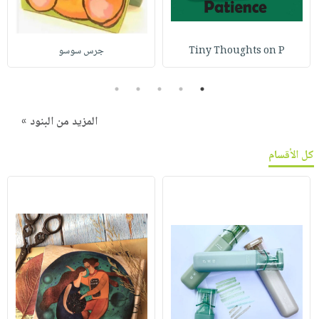
Tiny Thoughts on P
جرس سوسو
5
4
3
2
1
المزيد من البنود »
كل الأقسام