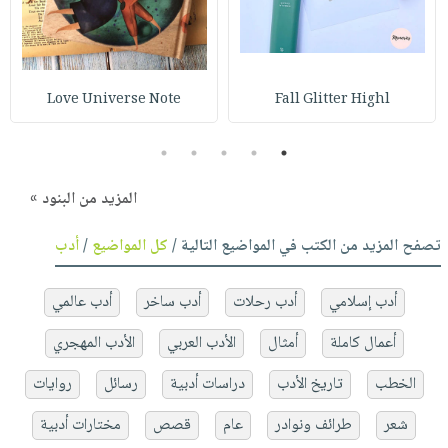
Love Universe Note
Fall Glitter Highl
5
4
3
2
1
المزيد من البنود »
تصفح المزيد من الكتب في المواضيع التالية /
كل المواضيع
/
أدب
أدب إسلامي
أدب رحلات
أدب ساخر
أدب عالمي
أعمال كاملة
أمثال
الأدب العربي
الأدب المهجري
الخطب
تاريخ الأدب
دراسات أدبية
رسائل
روايات
شعر
طرائف ونوادر
عام
قصص
مختارات أدبية