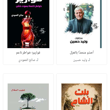
أحذو متحدًا بالعزل
قوارير؛ خواطر ناعم
لـ
لـ
وليد حسين
صالح العمودي