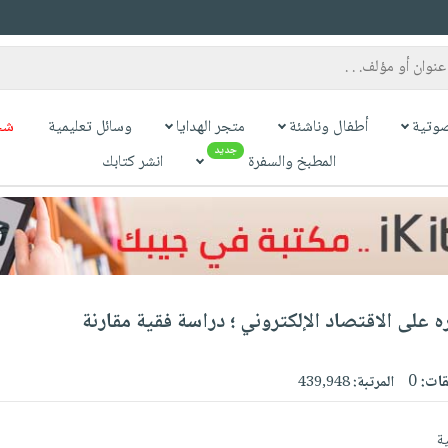
وتية
أطفال وناشئة
متجر الهدايا
وسائل تعليمية
شح
جديد
المطبخ والسفرة
انشر كتابك
ه على الاقتصاد الإلكتروني ؛ دراسة فقية مقارنة
قات:
0
المرتبة:
439,948
ة