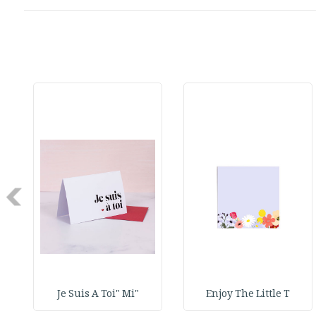
Next
"Je Suis A Toi" Mi
Enjoy The Little T