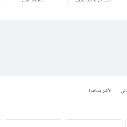
لـ علي بن إبراهيم النعيمي
لـ كارلوس غصن
ني
الأكثر مشاهدة