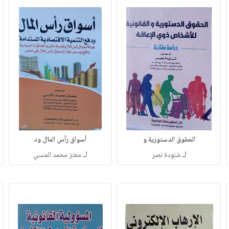
الحقوق الدستورية و
أسواق رأس المال ود
لـ
لـ
شنودة نصر
معتز محمد المنسي