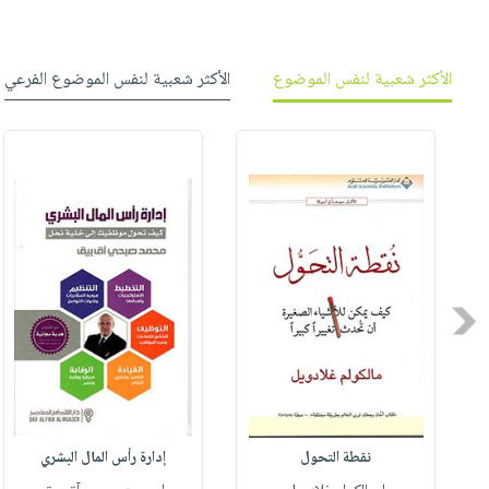
صابون
فيديوهات
عربة
أطفال
أسئلة
التسوق
مناسبات
الأكثر شعبية لنفس الموضوع
الأكثر شعبية لنفس الموضوع الفرعي
يتكرر
طرحها
نشرة
الإصدارات
خدمات
نيل
وفرات
انشر
كتابك
تواصل
Previous
معنا
نقطة التحول
إدارة رأس المال البشري