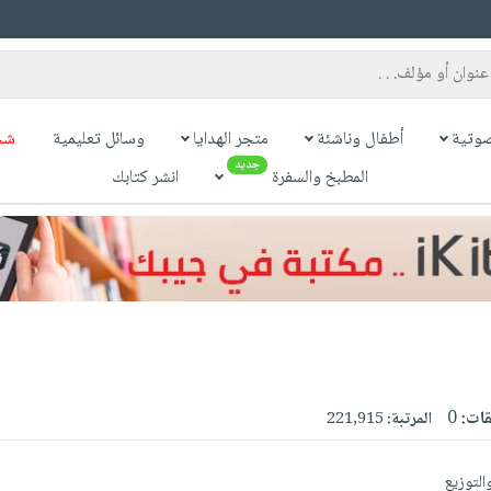
وتية
أطفال وناشئة
متجر الهدايا
وسائل تعليمية
شح
جديد
المطبخ والسفرة
انشر كتابك
قات:
0
المرتبة:
221,915