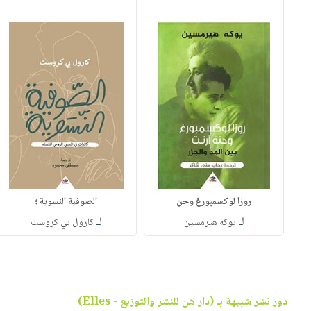
روزا لوكسمبورغ وحن
الصوفية النسوية ؛
لـ
لـ
يوكه هيرمسين
كارول بي كروست
دور نشر شبيهة بـ (دار هن للنشر والتوزيع - Elles)