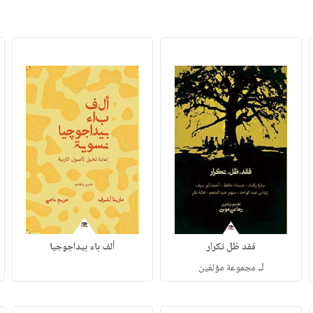
فقد ظل تكرار
ألف باء بيداجوجيا
لـ
مجموعة مؤلفين