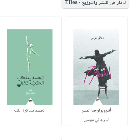
لـ دار هن للنشر والتوزيع - Elles
أنثروبولوجيا المسر
الجسد يتذكر ؛ الكت
لـ
رجائي موسى