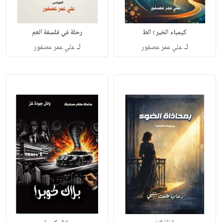
كيمياء الخير ؛ الط
رحلة في فلسفة العم
لـ
لـ
علي عمر عصفور
علي عمر عصفور