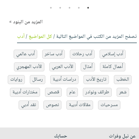
5
4
3
2
1
المزيد من البنود »
تصفح المزيد من الكتب في المواضيع التالية /
كل المواضيع
/
أدب
أدب إسلامي
أدب رحلات
أدب ساخر
أدب عالمي
أعمال كاملة
أمثال
الأدب العربي
الأدب المهجري
الخطب
تاريخ الأدب
دراسات أدبية
رسائل
روايات
شعر
طرائف ونوادر
عام
قصص
مختارات أدبية
مسرحيات
مقالات أدبية
نصوص
نقد أدبي
عن نيل وفرات
حسابك