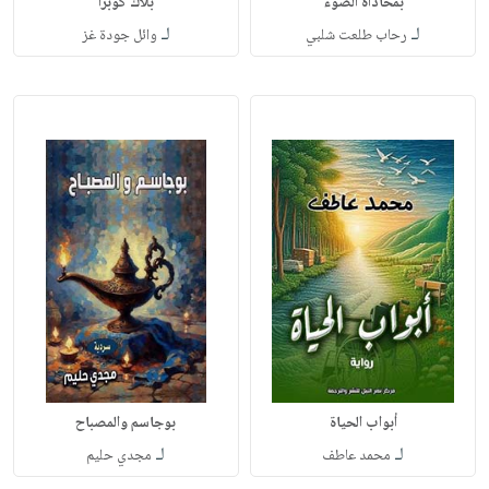
بمحاذاة الضوء
بلاك كوبرا
لـ
لـ
رحاب طلعت شلبي
وائل جودة غز
أبواب الحياة
بوجاسم والمصباح
لـ
لـ
محمد عاطف
مجدي حليم