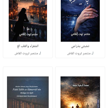
تشبثي بذراعي
الشقراء والقلب الغ
لـ
لـ
منتصر ثروت القاض
منتصر ثروت القاض