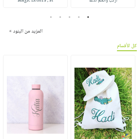
أركب وأتعلم الكلما
Magic Letters ; st
5
4
3
2
1
المزيد من البنود »
كل الأقسام