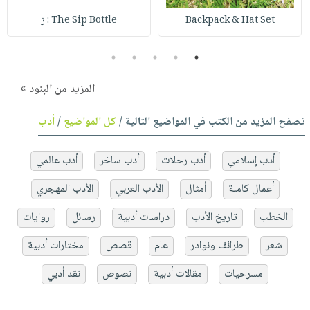
Backpack & Hat Set
The Sip Bottle : ز
5
4
3
2
1
المزيد من البنود »
تصفح المزيد من الكتب في المواضيع التالية /
كل المواضيع
/
أدب
أدب إسلامي
أدب رحلات
أدب ساخر
أدب عالمي
أعمال كاملة
أمثال
الأدب العربي
الأدب المهجري
الخطب
تاريخ الأدب
دراسات أدبية
رسائل
روايات
شعر
طرائف ونوادر
عام
قصص
مختارات أدبية
مسرحيات
مقالات أدبية
نصوص
نقد أدبي