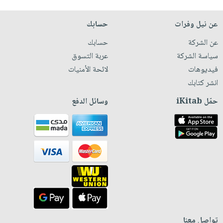
عن نيل وفرات
حسابك
عن الشركة
حسابك
سياسة الشركة
عربة التسوق
فيديوهات
لائحة الأمنيات
انشر كتابك
حمّل iKitab
وسائل الدفع
تواصل معنا