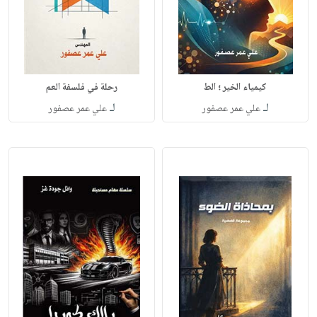
كيمياء الخير ؛ الط
رحلة في فلسفة العم
لـ
لـ
علي عمر عصفور
علي عمر عصفور