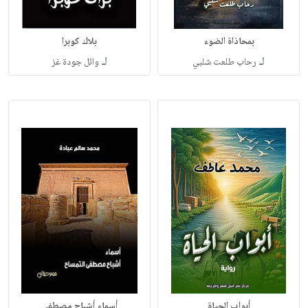
بمحاذاة الضوء
بلاك كوبرا
لـ
لـ
رحاب طلعت شلبي
وائل جودة غز
أبواب الحياة
أسماء أشباح مصطفى