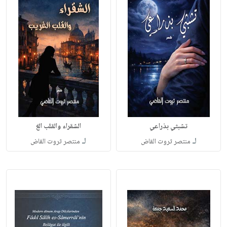
تشبثي بذراعي
الشقراء والقلب الغ
لـ
لـ
منتصر ثروت القاض
منتصر ثروت القاض