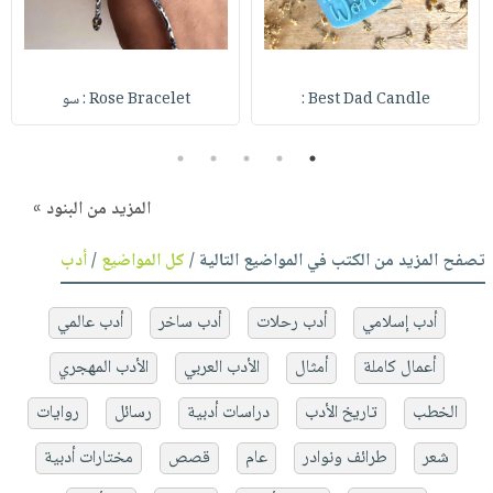
Best Dad Candle :
Rose Bracelet : سو
5
4
3
2
1
المزيد من البنود »
تصفح المزيد من الكتب في المواضيع التالية /
كل المواضيع
/
أدب
أدب إسلامي
أدب رحلات
أدب ساخر
أدب عالمي
أعمال كاملة
أمثال
الأدب العربي
الأدب المهجري
الخطب
تاريخ الأدب
دراسات أدبية
رسائل
روايات
شعر
طرائف ونوادر
عام
قصص
مختارات أدبية