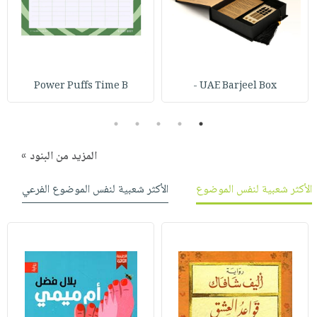
صابون
فيديوهات
عربة
أطفال
أسئلة
التسوق
مناسبات
يتكرر
طرحها
نشرة
Power Puffs Time B
UAE Barjeel Box -
الإصدارات
خدمات
نيل
5
4
3
2
1
وفرات
انشر
المزيد من البنود »
كتابك
الأكثر شعبية لنفس الموضوع
الأكثر شعبية لنفس الموضوع الفرعي
تواصل
معنا