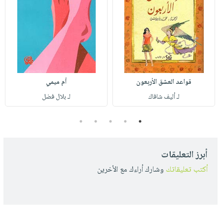
قواعد العشق الأربعون
أم ميمي
لـ أليف شافاك
لـ بلال فضل
5
4
3
2
1
أبرز التعليقات
أكتب تعليقاتك
وشارك أراءك مع الأخرين