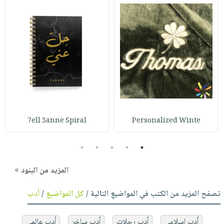
7ell 3anne Spiral
Personalized Winte
5
4
3
2
1
المزيد من البنود »
تصفح المزيد من الكتب في المواضيع التالية /
كل المواضيع
/
أدب
أدب إسلامي
أدب رحلات
أدب ساخر
أدب عالمي