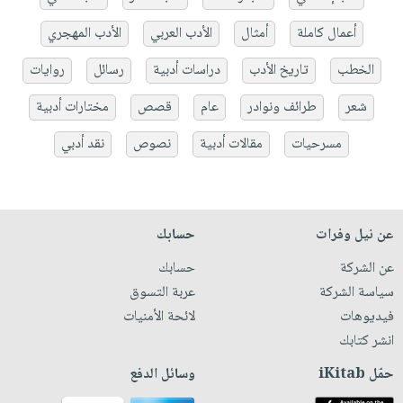
أعمال كاملة
أمثال
الأدب العربي
الأدب المهجري
الخطب
تاريخ الأدب
دراسات أدبية
رسائل
روايات
شعر
طرائف ونوادر
عام
قصص
مختارات أدبية
مسرحيات
مقالات أدبية
نصوص
نقد أدبي
عن نيل وفرات
حسابك
عن الشركة
حسابك
سياسة الشركة
عربة التسوق
فيديوهات
لائحة الأمنيات
انشر كتابك
حمّل iKitab
وسائل الدفع